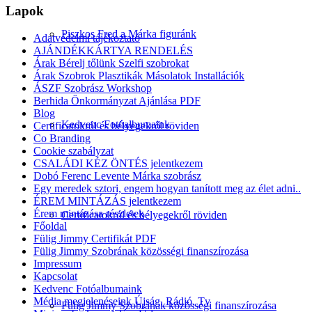
Lapok
Piszkos Fred a Márka figuránk
Adatvédelmi tájékoztató
AJÁNDÉKKÁRTYA RENDELÉS
Árak Bérelj tőlünk Szelfi szobrokat
Árak Szobrok Plasztikák Másolatok Installációk
ÁSZF Szobrász Workshop
Berhida Önkormányzat Ajánlása PDF
Blog
Kedvenc Fotóalbumaink
Certificatokról és bélyegekről röviden
Co Branding
Cookie szabályzat
CSALÁDI KÉZ ÖNTÉS jelentkezem
Dobó Ferenc Levente Márka szobrász
Egy meredek sztori, engem hogyan tanított meg az élet adni..
ÉREM MINTÁZÁS jelentkezem
Érem mintázása részletek
Certificatokról és bélyegekről röviden
Főoldal
Fülig Jimmy Certifikát PDF
Fülig Jimmy Szobrának közösségi finanszírozása
Impressum
Kapcsolat
Kedvenc Fotóalbumaink
Média megjelenéseink Újság, Rádió, Tv
Fülig Jimmy Szobrának közösségi finanszírozása