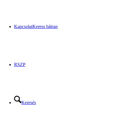
Kapcsolat
Keress bátran
RSZP
Keresés