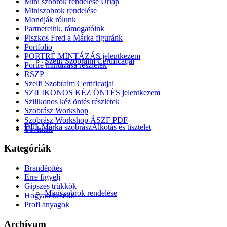
Mini szobrok rendelése Űrlap
Miniszobrok rendelése
Mondják rólunk
Partnereink, támogatóink
Piszkos Fred a Márka figuránk
Portfolio
PORTRÉ MINTÁZÁS jelentkezem
Szelfi Szobraim Certificatjai
Portré mintázása részletek
RSZP
Szelfi Szobraim Certificatjai
SZILIKONOS KÉZ ÖNTÉS jelentkezem
Szilikonos kéz öntés részletek
Szobrász Workshop
Szobrász Workshop ÁSZF PDF
DFL Márka szobrász
Alkotás és tisztelet
Tévhitek
Kategóriák
Brandépítés
Erre figyelj
Gipszes trükkök
Miniszobrok rendelése
Hogyan készült
Profi anyagok
Archívum