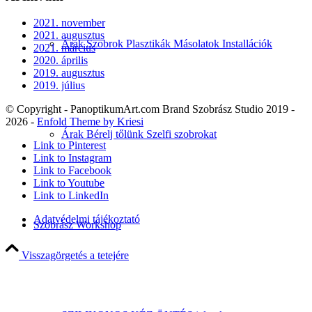
2021. november
2021. augusztus
Árak Szobrok Plasztikák Másolatok Installációk
2021. március
2020. április
2019. augusztus
2019. július
© Copyright - PanoptikumArt.com Brand Szobrász Studio 2019 -
2026 -
Enfold Theme by Kriesi
Árak Bérelj tőlünk Szelfi szobrokat
Link to Pinterest
Link to Instagram
Link to Facebook
Link to Youtube
Link to LinkedIn
Adatvédelmi tájékoztató
Szobrász Workshop
Visszagörgetés a tetejére