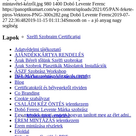
mintavétel-kézről.jpg
980
1400
Dobó Levente Ferenc
https://panoptikumart.com/wp-content/uploads/2021/05/PAN-fekete-
piros-Vektoros-PNG-300x282.png
Dobó Levente Ferenc
2019-07-
27 22:36:48
2019-11-15 01:11:34
Smooth on – a jó anyag nagy
segítség
Szelfi Szobraim Certificatjai
Lapok
Adatvédelmi tájékoztató
AJÁNDÉKKÁRTYA RENDELÉS
Árak Bérelj tőlünk Szelfi szobrokat
Árak Szobrok Plasztikák Másolatok Installációk
ÁSZF Szobrász Workshop
DFL Márka szobrász
Alkotás és tisztelet
Berhida Önkormányzat Ajánlása PDF
Blog
Certificatokról és bélyegekről röviden
Co Branding
Cookie szabályzat
CSALÁDI KÉZ ÖNTÉS jelentkezem
Dobó Ferenc Levente Márka szobrász
Egy meredek sztori, engem hogyan tanított meg az élet adni..
Miniszobrok rendelése
ÉREM MINTÁZÁS jelentkezem
Érem mintázása részletek
Főoldal