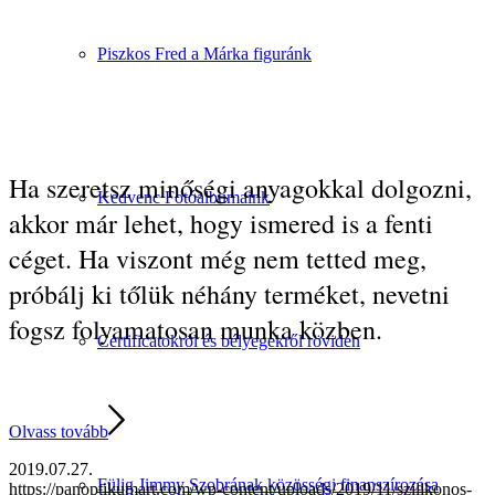
Piszkos Fred a Márka figuránk
Ha szeretsz minőségi anyagokkal dolgozni,
Kedvenc Fotóalbumaink
akkor már lehet, hogy ismered is a fenti
céget. Ha viszont még nem tetted meg,
próbálj ki tőlük néhány terméket, nevetni
fogsz folyamatosan munka közben.
Certificatokról és bélyegekről röviden
Olvass tovább
2019.07.27.
Fülig Jimmy Szobrának közösségi finanszírozása
https://panoptikumart.com/wp-content/uploads/2019/11/szilikonos-