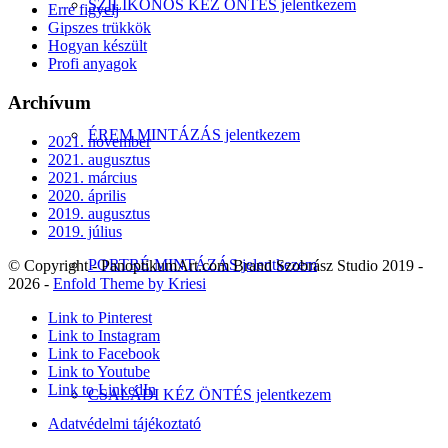
SZILIKONOS KÉZ ÖNTÉS jelentkezem
Erre figyelj
Gipszes trükkök
Hogyan készült
Profi anyagok
Archívum
ÉREM MINTÁZÁS jelentkezem
2021. november
2021. augusztus
2021. március
2020. április
2019. augusztus
2019. július
PORTRÉ MINTÁZÁS jelentkezem
© Copyright - PanoptikumArt.com Brand Szobrász Studio 2019 -
2026 -
Enfold Theme by Kriesi
Link to Pinterest
Link to Instagram
Link to Facebook
Link to Youtube
Link to LinkedIn
CSALÁDI KÉZ ÖNTÉS jelentkezem
Adatvédelmi tájékoztató