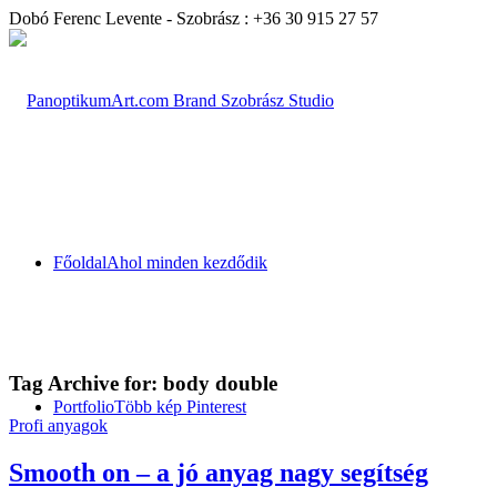
Dobó Ferenc Levente - Szobrász : +36 30 915 27 57
Főoldal
Ahol minden kezdődik
Tag Archive for:
body double
Portfolio
Több kép Pinterest
Profi anyagok
Smooth on – a jó anyag nagy segítség