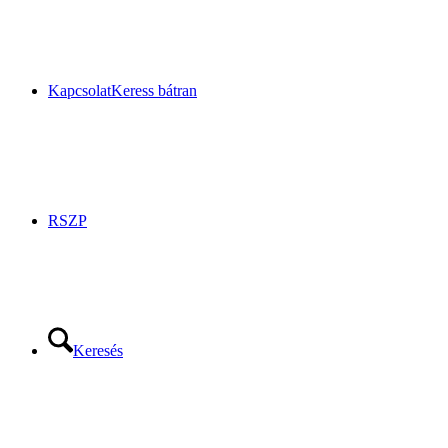
Kapcsolat
Keress bátran
RSZP
Keresés