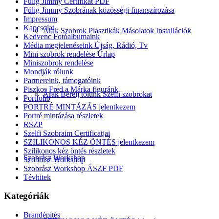
Fülig Jimmy Certifikát PDF
Fülig Jimmy Szobrának közösségi finanszírozása
Impressum
Kapcsolat
Árak Szobrok Plasztikák Másolatok Installációk
Kedvenc Fotóalbumaink
Média megjelenéseink Újság, Rádió, Tv
Mini szobrok rendelése Űrlap
Miniszobrok rendelése
Mondják rólunk
Partnereink, támogatóink
Piszkos Fred a Márka figuránk
Árak Bérelj tőlünk Szelfi szobrokat
Portfolio
PORTRÉ MINTÁZÁS jelentkezem
Portré mintázása részletek
RSZP
Szelfi Szobraim Certificatjai
SZILIKONOS KÉZ ÖNTÉS jelentkezem
Szilikonos kéz öntés részletek
Szobrász Workshop
Szobrász Workshop
Szobrász Workshop ÁSZF PDF
Tévhitek
Kategóriák
Brandépítés