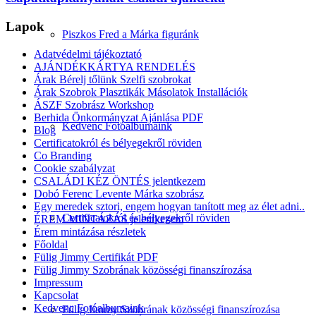
Lapok
Piszkos Fred a Márka figuránk
Adatvédelmi tájékoztató
AJÁNDÉKKÁRTYA RENDELÉS
Árak Bérelj tőlünk Szelfi szobrokat
Árak Szobrok Plasztikák Másolatok Installációk
ÁSZF Szobrász Workshop
Berhida Önkormányzat Ajánlása PDF
Kedvenc Fotóalbumaink
Blog
Certificatokról és bélyegekről röviden
Co Branding
Cookie szabályzat
CSALÁDI KÉZ ÖNTÉS jelentkezem
Dobó Ferenc Levente Márka szobrász
Egy meredek sztori, engem hogyan tanított meg az élet adni..
Certificatokról és bélyegekről röviden
ÉREM MINTÁZÁS jelentkezem
Érem mintázása részletek
Főoldal
Fülig Jimmy Certifikát PDF
Fülig Jimmy Szobrának közösségi finanszírozása
Impressum
Kapcsolat
Kedvenc Fotóalbumaink
Fülig Jimmy Szobrának közösségi finanszírozása