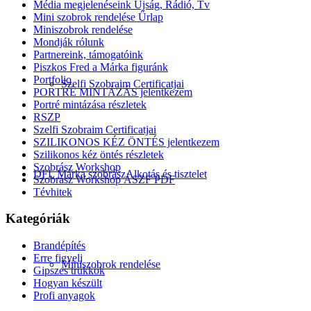
Média megjelenéseink Újság, Rádió, Tv
Mini szobrok rendelése Űrlap
Miniszobrok rendelése
Mondják rólunk
Partnereink, támogatóink
Piszkos Fred a Márka figuránk
Portfolio
Szelfi Szobraim Certificatjai
PORTRÉ MINTÁZÁS jelentkezem
Portré mintázása részletek
RSZP
Szelfi Szobraim Certificatjai
SZILIKONOS KÉZ ÖNTÉS jelentkezem
Szilikonos kéz öntés részletek
Szobrász Workshop
DFL Márka szobrász
Alkotás és tisztelet
Szobrász Workshop ÁSZF PDF
Tévhitek
Kategóriák
Brandépítés
Erre figyelj
Miniszobrok rendelése
Gipszes trükkök
Hogyan készült
Profi anyagok