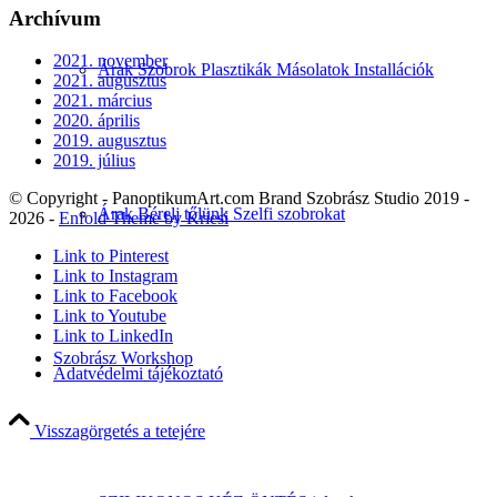
Archívum
2021. november
Árak Szobrok Plasztikák Másolatok Installációk
2021. augusztus
2021. március
2020. április
2019. augusztus
2019. július
© Copyright - PanoptikumArt.com Brand Szobrász Studio 2019 -
Árak Bérelj tőlünk Szelfi szobrokat
2026 -
Enfold Theme by Kriesi
Link to Pinterest
Link to Instagram
Link to Facebook
Link to Youtube
Link to LinkedIn
Szobrász Workshop
Adatvédelmi tájékoztató
Visszagörgetés a tetejére