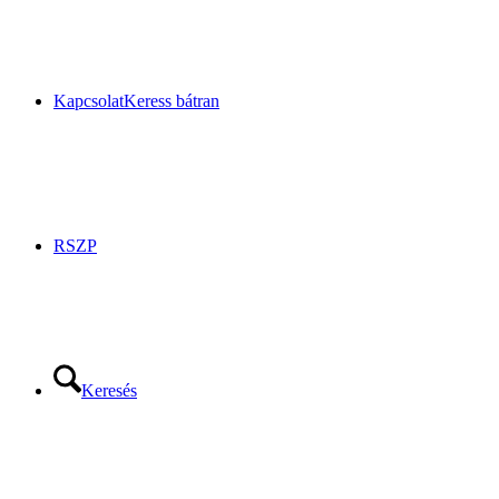
Kapcsolat
Keress bátran
RSZP
Keresés