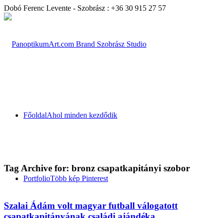
Dobó Ferenc Levente - Szobrász : +36 30 915 27 57
Főoldal
Ahol minden kezdődik
Tag Archive for:
bronz csapatkapitányi szobor
Portfolio
Több kép Pinterest
Szalai Ádám volt magyar futball válogatott
csapatkapitányának családi ajándéka