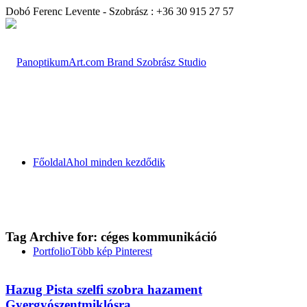
Dobó Ferenc Levente - Szobrász : +36 30 915 27 57
Főoldal
Ahol minden kezdődik
Tag Archive for:
céges kommunikáció
Portfolio
Több kép Pinterest
Hazug Pista szelfi szobra hazament
Gyergyószentmiklósra