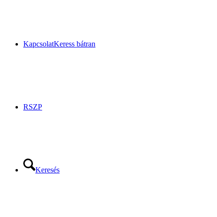
Kapcsolat
Keress bátran
RSZP
Keresés