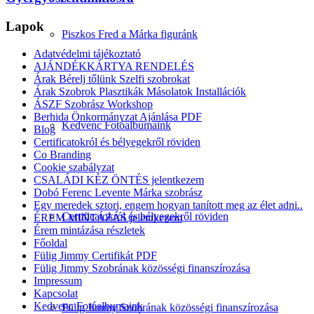
Lapok
Piszkos Fred a Márka figuránk
Adatvédelmi tájékoztató
AJÁNDÉKKÁRTYA RENDELÉS
Árak Bérelj tőlünk Szelfi szobrokat
Árak Szobrok Plasztikák Másolatok Installációk
ÁSZF Szobrász Workshop
Berhida Önkormányzat Ajánlása PDF
Kedvenc Fotóalbumaink
Blog
Certificatokról és bélyegekről röviden
Co Branding
Cookie szabályzat
CSALÁDI KÉZ ÖNTÉS jelentkezem
Dobó Ferenc Levente Márka szobrász
Egy meredek sztori, engem hogyan tanított meg az élet adni..
Certificatokról és bélyegekről röviden
ÉREM MINTÁZÁS jelentkezem
Érem mintázása részletek
Főoldal
Fülig Jimmy Certifikát PDF
Fülig Jimmy Szobrának közösségi finanszírozása
Impressum
Kapcsolat
Kedvenc Fotóalbumaink
Fülig Jimmy Szobrának közösségi finanszírozása