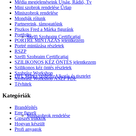
Média megjelenéseink Újság, Rádió, Tv
Mini szobrok rendelése Űrlap
Miniszobrok rendelése
Mondják rólunk
Partnereink, támogatóink
Piszkos Fred a Márka figuránk
Portfolio
Szelfi Szobraim Certificatjai
PORTRÉ MINTÁZÁS jelentkezem
Portré mintázása részletek
RSZP
Szelfi Szobraim Certificatjai
SZILIKONOS KÉZ ÖNTÉS jelentkezem
Szilikonos kéz öntés részletek
Szobrász Workshop
DFL Márka szobrász
Alkotás és tisztelet
Szobrász Workshop ÁSZF PDF
Tévhitek
Kategóriák
Brandépítés
Erre figyelj
Miniszobrok rendelése
Gipszes trükkök
Hogyan készült
Profi anyagok