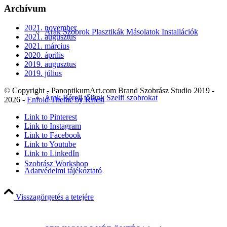
Archívum
2021. november
Árak Szobrok Plasztikák Másolatok Installációk
2021. augusztus
2021. március
2020. április
2019. augusztus
2019. július
© Copyright - PanoptikumArt.com Brand Szobrász Studio 2019 -
Árak Bérelj tőlünk Szelfi szobrokat
2026 -
Enfold Theme by Kriesi
Link to Pinterest
Link to Instagram
Link to Facebook
Link to Youtube
Link to LinkedIn
Szobrász Workshop
Adatvédelmi tájékoztató
Visszagörgetés a tetejére