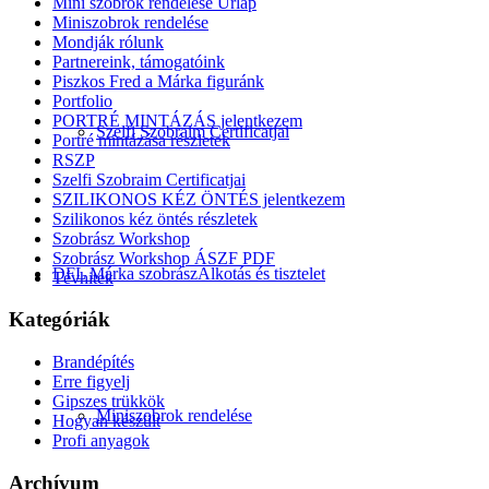
Mini szobrok rendelése Űrlap
Miniszobrok rendelése
Mondják rólunk
Partnereink, támogatóink
Piszkos Fred a Márka figuránk
Portfolio
PORTRÉ MINTÁZÁS jelentkezem
Szelfi Szobraim Certificatjai
Portré mintázása részletek
RSZP
Szelfi Szobraim Certificatjai
SZILIKONOS KÉZ ÖNTÉS jelentkezem
Szilikonos kéz öntés részletek
Szobrász Workshop
Szobrász Workshop ÁSZF PDF
DFL Márka szobrász
Alkotás és tisztelet
Tévhitek
Kategóriák
Brandépítés
Erre figyelj
Gipszes trükkök
Miniszobrok rendelése
Hogyan készült
Profi anyagok
Archívum