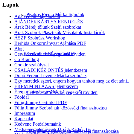
Lapok
Piszkos Fred a Márka figuránk
Adatvédelmi tájékoztató
AJÁNDÉKKÁRTYA RENDELÉS
Árak Bérelj tőlünk Szelfi szobrokat
Árak Szobrok Plasztikák Másolatok Installációk
ÁSZF Szobrász Workshop
Berhida Önkormányzat Ajánlása PDF
Blog
Kedvenc Fotóalbumaink
Certificatokról és bélyegekről röviden
Co Branding
Cookie szabályzat
CSALÁDI KÉZ ÖNTÉS jelentkezem
Dobó Ferenc Levente Márka szobrász
Egy meredek sztori, engem hogyan tanított meg az élet adni..
ÉREM MINTÁZÁS jelentkezem
Érem mintázása részletek
Certificatokról és bélyegekről röviden
Főoldal
Fülig Jimmy Certifikát PDF
Fülig Jimmy Szobrának közösségi finanszírozása
Impressum
Kapcsolat
Kedvenc Fotóalbumaink
Média megjelenéseink Újság, Rádió, Tv
Fülig Jimmy Szobrának közösségi finanszírozása