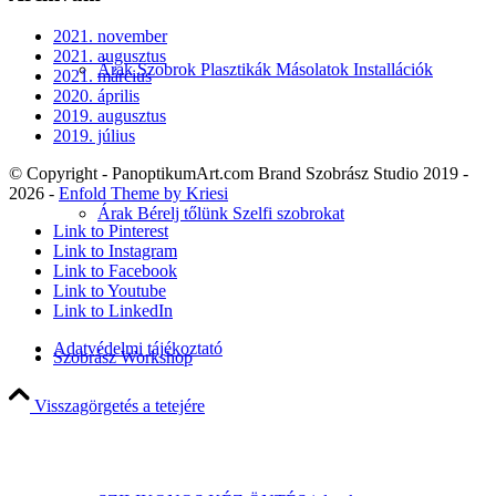
2021. november
2021. augusztus
Árak Szobrok Plasztikák Másolatok Installációk
2021. március
2020. április
2019. augusztus
2019. július
© Copyright - PanoptikumArt.com Brand Szobrász Studio 2019 -
2026 -
Enfold Theme by Kriesi
Árak Bérelj tőlünk Szelfi szobrokat
Link to Pinterest
Link to Instagram
Link to Facebook
Link to Youtube
Link to LinkedIn
Adatvédelmi tájékoztató
Szobrász Workshop
Visszagörgetés a tetejére