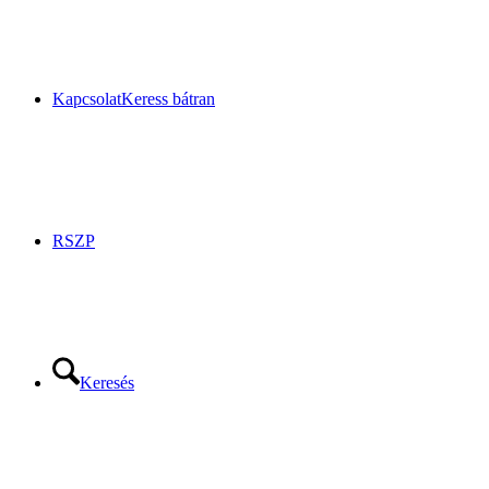
Kapcsolat
Keress bátran
RSZP
Keresés