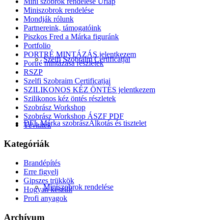
Mini szobrok rendelése Űrlap
Miniszobrok rendelése
Mondják rólunk
Partnereink, támogatóink
Piszkos Fred a Márka figuránk
Portfolio
PORTRÉ MINTÁZÁS jelentkezem
Szelfi Szobraim Certificatjai
Portré mintázása részletek
RSZP
Szelfi Szobraim Certificatjai
SZILIKONOS KÉZ ÖNTÉS jelentkezem
Szilikonos kéz öntés részletek
Szobrász Workshop
Szobrász Workshop ÁSZF PDF
DFL Márka szobrász
Alkotás és tisztelet
Tévhitek
Kategóriák
Brandépítés
Erre figyelj
Gipszes trükkök
Miniszobrok rendelése
Hogyan készült
Profi anyagok
Archívum