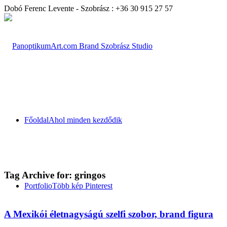
Dobó Ferenc Levente - Szobrász : +36 30 915 27 57
Főoldal
Ahol minden kezdődik
Tag Archive for:
gringos
Portfolio
Több kép Pinterest
A Mexikói életnagyságú szelfi szobor, brand figura