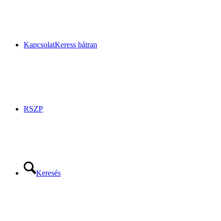
Kapcsolat
Keress bátran
RSZP
Keresés