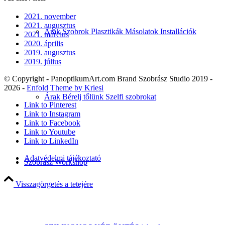
2021. november
2021. augusztus
Árak Szobrok Plasztikák Másolatok Installációk
2021. március
2020. április
2019. augusztus
2019. július
© Copyright - PanoptikumArt.com Brand Szobrász Studio 2019 -
2026 -
Enfold Theme by Kriesi
Árak Bérelj tőlünk Szelfi szobrokat
Link to Pinterest
Link to Instagram
Link to Facebook
Link to Youtube
Link to LinkedIn
Adatvédelmi tájékoztató
Szobrász Workshop
Visszagörgetés a tetejére