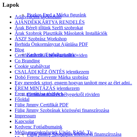
Lapok
Piszkos Fred a Márka figuránk
Adatvédelmi tájékoztató
AJÁNDÉKKÁRTYA RENDELÉS
Árak Bérelj tőlünk Szelfi szobrokat
Árak Szobrok Plasztikák Másolatok Installációk
ÁSZF Szobrász Workshop
Berhida Önkormányzat Ajánlása PDF
Blog
Kedvenc Fotóalbumaink
Certificatokról és bélyegekről röviden
Co Branding
Cookie szabályzat
CSALÁDI KÉZ ÖNTÉS jelentkezem
Dobó Ferenc Levente Márka szobrász
Egy meredek sztori, engem hogyan tanított meg az élet adni..
ÉREM MINTÁZÁS jelentkezem
Érem mintázása részletek
Certificatokról és bélyegekről röviden
Főoldal
Fülig Jimmy Certifikát PDF
Fülig Jimmy Szobrának közösségi finanszírozása
Impressum
Kapcsolat
Kedvenc Fotóalbumaink
Média megjelenéseink Újság, Rádió, Tv
Fülig Jimmy Szobrának közösségi finanszírozása