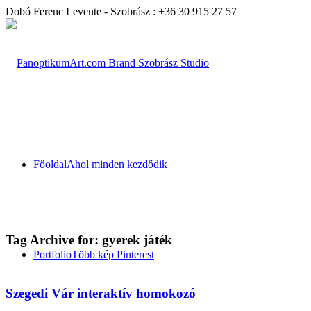
Dobó Ferenc Levente - Szobrász : +36 30 915 27 57
Főoldal
Ahol minden kezdődik
Tag Archive for:
gyerek játék
Portfolio
Több kép Pinterest
Szegedi Vár interaktív homokozó