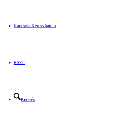
Kapcsolat
Keress bátran
RSZP
Keresés