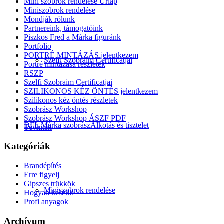
Mini szobrok rendelése Űrlap
Miniszobrok rendelése
Mondják rólunk
Partnereink, támogatóink
Piszkos Fred a Márka figuránk
Portfolio
PORTRÉ MINTÁZÁS jelentkezem
Szelfi Szobraim Certificatjai
Portré mintázása részletek
RSZP
Szelfi Szobraim Certificatjai
SZILIKONOS KÉZ ÖNTÉS jelentkezem
Szilikonos kéz öntés részletek
Szobrász Workshop
Szobrász Workshop ÁSZF PDF
DFL Márka szobrász
Alkotás és tisztelet
Tévhitek
Kategóriák
Brandépítés
Erre figyelj
Gipszes trükkök
Miniszobrok rendelése
Hogyan készült
Profi anyagok
Archívum