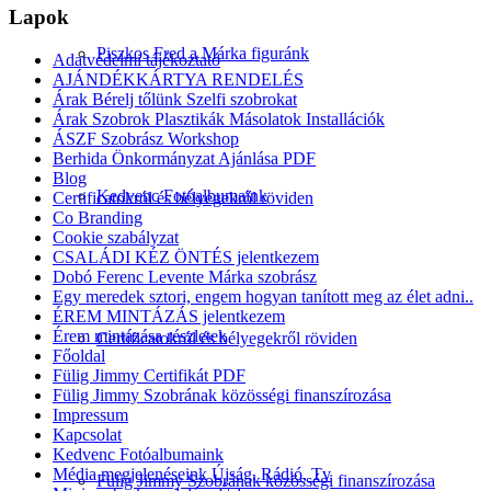
Lapok
Piszkos Fred a Márka figuránk
Adatvédelmi tájékoztató
AJÁNDÉKKÁRTYA RENDELÉS
Árak Bérelj tőlünk Szelfi szobrokat
Árak Szobrok Plasztikák Másolatok Installációk
ÁSZF Szobrász Workshop
Berhida Önkormányzat Ajánlása PDF
Blog
Kedvenc Fotóalbumaink
Certificatokról és bélyegekről röviden
Co Branding
Cookie szabályzat
CSALÁDI KÉZ ÖNTÉS jelentkezem
Dobó Ferenc Levente Márka szobrász
Egy meredek sztori, engem hogyan tanított meg az élet adni..
ÉREM MINTÁZÁS jelentkezem
Érem mintázása részletek
Certificatokról és bélyegekről röviden
Főoldal
Fülig Jimmy Certifikát PDF
Fülig Jimmy Szobrának közösségi finanszírozása
Impressum
Kapcsolat
Kedvenc Fotóalbumaink
Média megjelenéseink Újság, Rádió, Tv
Fülig Jimmy Szobrának közösségi finanszírozása