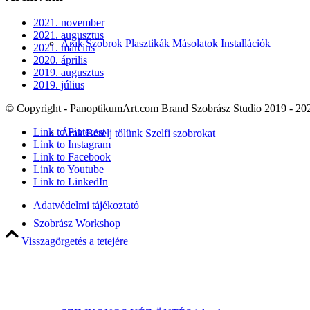
2021. november
2021. augusztus
Árak Szobrok Plasztikák Másolatok Installációk
2021. március
2020. április
2019. augusztus
2019. július
© Copyright - PanoptikumArt.com Brand Szobrász Studio 2019 - 20
Link to Pinterest
Árak Bérelj tőlünk Szelfi szobrokat
Link to Instagram
Link to Facebook
Link to Youtube
Link to LinkedIn
Adatvédelmi tájékoztató
Szobrász Workshop
Visszagörgetés a tetejére