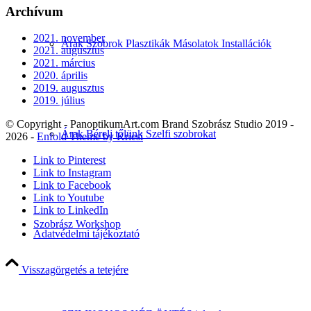
Archívum
2021. november
Árak Szobrok Plasztikák Másolatok Installációk
2021. augusztus
2021. március
2020. április
2019. augusztus
2019. július
© Copyright - PanoptikumArt.com Brand Szobrász Studio 2019 -
Árak Bérelj tőlünk Szelfi szobrokat
2026 -
Enfold Theme by Kriesi
Link to Pinterest
Link to Instagram
Link to Facebook
Link to Youtube
Link to LinkedIn
Szobrász Workshop
Adatvédelmi tájékoztató
Visszagörgetés a tetejére