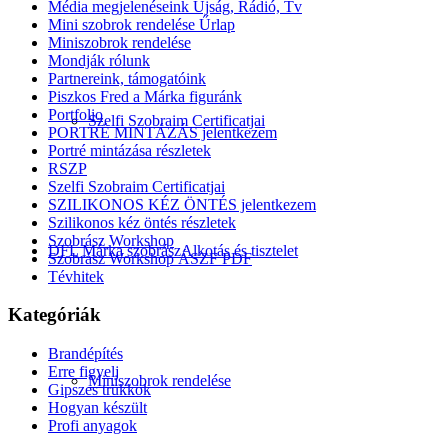
Média megjelenéseink Újság, Rádió, Tv
Mini szobrok rendelése Űrlap
Miniszobrok rendelése
Mondják rólunk
Partnereink, támogatóink
Piszkos Fred a Márka figuránk
Portfolio
Szelfi Szobraim Certificatjai
PORTRÉ MINTÁZÁS jelentkezem
Portré mintázása részletek
RSZP
Szelfi Szobraim Certificatjai
SZILIKONOS KÉZ ÖNTÉS jelentkezem
Szilikonos kéz öntés részletek
Szobrász Workshop
DFL Márka szobrász
Alkotás és tisztelet
Szobrász Workshop ÁSZF PDF
Tévhitek
Kategóriák
Brandépítés
Erre figyelj
Miniszobrok rendelése
Gipszes trükkök
Hogyan készült
Profi anyagok