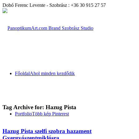
Dobó Ferenc Levente - Szobrász : +36 30 915 27 57
Főoldal
Ahol minden kezdődik
Tag Archive for:
Hazug Pista
Portfolio
Több kép Pinterest
Hazug Pista szelfi szobra hazament
Gyergyószentmiklósra