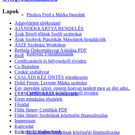
Lapok
Piszkos Fred a Márka figuránk
Adatvédelmi tájékoztató
AJÁNDÉKKÁRTYA RENDELÉS
Árak Bérelj tőlünk Szelfi szobrokat
Árak Szobrok Plasztikák Másolatok Installációk
ÁSZF Szobrász Workshop
Berhida Önkormányzat Ajánlása PDF
Kedvenc Fotóalbumaink
Blog
Certificatokról és bélyegekről röviden
Co Branding
Cookie szabályzat
CSALÁDI KÉZ ÖNTÉS jelentkezem
Dobó Ferenc Levente Márka szobrász
Egy meredek sztori, engem hogyan tanított meg az élet adni..
Certificatokról és bélyegekről röviden
ÉREM MINTÁZÁS jelentkezem
Érem mintázása részletek
Főoldal
Fülig Jimmy Certifikát PDF
Fülig Jimmy Szobrának közösségi finanszírozása
Impressum
Kapcsolat
Kedvenc Fotóalbumaink
Fülig Jimmy Szobrának közösségi finanszírozása