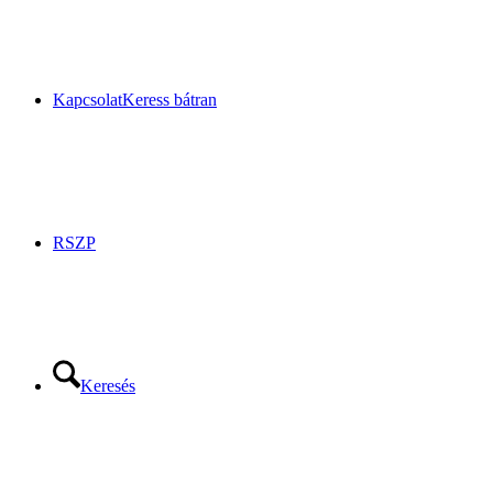
Kapcsolat
Keress bátran
RSZP
Keresés