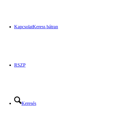
Kapcsolat
Keress bátran
RSZP
Keresés