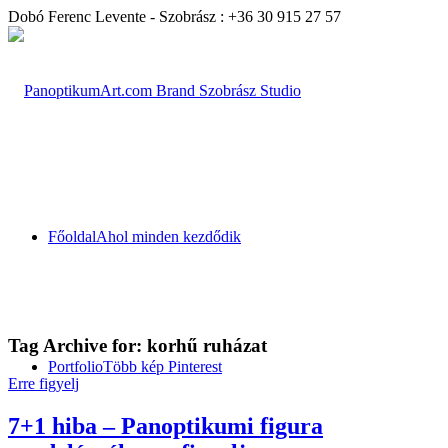
Dobó Ferenc Levente - Szobrász : +36 30 915 27 57
Főoldal
Ahol minden kezdődik
Tag Archive for:
korhű ruházat
Portfolio
Több kép Pinterest
Erre figyelj
7+1 hiba – Panoptikumi figura