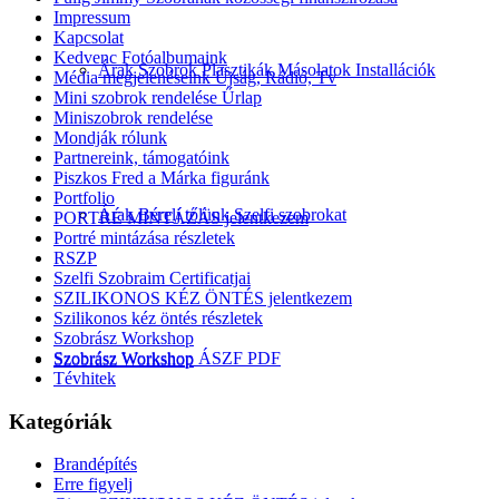
Impressum
Kapcsolat
Kedvenc Fotóalbumaink
Árak Szobrok Plasztikák Másolatok Installációk
Média megjelenéseink Újság, Rádió, Tv
Mini szobrok rendelése Űrlap
Miniszobrok rendelése
Mondják rólunk
Partnereink, támogatóink
Piszkos Fred a Márka figuránk
Portfolio
Árak Bérelj tőlünk Szelfi szobrokat
PORTRÉ MINTÁZÁS jelentkezem
Portré mintázása részletek
RSZP
Szelfi Szobraim Certificatjai
SZILIKONOS KÉZ ÖNTÉS jelentkezem
Szilikonos kéz öntés részletek
Szobrász Workshop
Szobrász Workshop ÁSZF PDF
Szobrász Workshop
Tévhitek
Kategóriák
Brandépítés
Erre figyelj