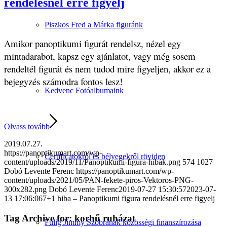
rendelésnél erre figyelj
Piszkos Fred a Márka figuránk
Amikor panoptikumi figurát rendelsz, nézel egy
mintadarabot, kapsz egy ajánlatot, vagy még sosem
rendeltél figurát és nem tudod mire figyeljen, akkor ez a
bejegyzés számodra fontos lesz!
Kedvenc Fotóalbumaink
Olvass tovább
2019.07.27.
https://panoptikumart.com/wp-
Certificatokról és bélyegekről röviden
content/uploads/2019/11/Panoptikumi-figura-hibák.png
574
1027
Dobó Levente Ferenc
https://panoptikumart.com/wp-
content/uploads/2021/05/PAN-fekete-piros-Vektoros-PNG-
300x282.png
Dobó Levente Ferenc
2019-07-27 15:30:57
2023-07-
13 17:06:06
7+1 hiba – Panoptikumi figura rendelésnél erre figyelj
Tag Archive for:
korhű ruházat
Fülig Jimmy Szobrának közösségi finanszírozása