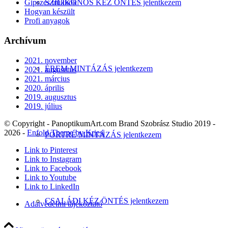
SZILIKONOS KÉZ ÖNTÉS jelentkezem
Gipszes trükkök
Hogyan készült
Profi anyagok
Archívum
2021. november
ÉREM MINTÁZÁS jelentkezem
2021. augusztus
2021. március
2020. április
2019. augusztus
2019. július
© Copyright - PanoptikumArt.com Brand Szobrász Studio 2019 -
2026 -
Enfold Theme by Kriesi
PORTRÉ MINTÁZÁS jelentkezem
Link to Pinterest
Link to Instagram
Link to Facebook
Link to Youtube
Link to LinkedIn
CSALÁDI KÉZ ÖNTÉS jelentkezem
Adatvédelmi tájékoztató