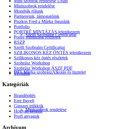
Mini szobrok rendelése Űrlap
Miniszobrok rendelése
Mondják rólunk
Partnereink, támogatóink
Piszkos Fred a Márka figuránk
Portfolio
PORTRÉ MINTÁZÁS jelentkezem
Szelfi Szobraim Certificatjai
Portré mintázása részletek
RSZP
Szelfi Szobraim Certificatjai
SZILIKONOS KÉZ ÖNTÉS jelentkezem
Szilikonos kéz öntés részletek
Szobrász Workshop
Szobrász Workshop ÁSZF PDF
DFL Márka szobrász
Alkotás és tisztelet
Tévhitek
Kategóriák
Brandépítés
Erre figyelj
Gipszes trükkök
Miniszobrok rendelése
Hogyan készült
Profi anyagok
Archívum