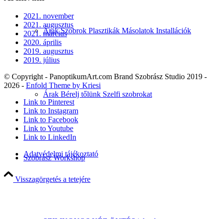
2021. november
2021. augusztus
Árak Szobrok Plasztikák Másolatok Installációk
2021. március
2020. április
2019. augusztus
2019. július
© Copyright - PanoptikumArt.com Brand Szobrász Studio 2019 -
2026 -
Enfold Theme by Kriesi
Árak Bérelj tőlünk Szelfi szobrokat
Link to Pinterest
Link to Instagram
Link to Facebook
Link to Youtube
Link to LinkedIn
Adatvédelmi tájékoztató
Szobrász Workshop
Visszagörgetés a tetejére