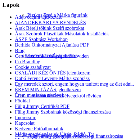
Lapok
Piszkos Fred a Márka figuránk
Adatvédelmi tájékoztató
AJÁNDÉKKÁRTYA RENDELÉS
Árak Bérelj tőlünk Szelfi szobrokat
Árak Szobrok Plasztikák Másolatok Installációk
ÁSZF Szobrász Workshop
Berhida Önkormányzat Ajánlása PDF
Blog
Kedvenc Fotóalbumaink
Certificatokról és bélyegekről röviden
Co Branding
Cookie szabályzat
CSALÁDI KÉZ ÖNTÉS jelentkezem
Dobó Ferenc Levente Márka szobrász
Egy meredek sztori, engem hogyan tanított meg az élet adni..
ÉREM MINTÁZÁS jelentkezem
Érem mintázása részletek
Certificatokról és bélyegekről röviden
Főoldal
Fülig Jimmy Certifikát PDF
Fülig Jimmy Szobrának közösségi finanszírozása
Impressum
Kapcsolat
Kedvenc Fotóalbumaink
Média megjelenéseink Újság, Rádió, Tv
Fülig Jimmy Szobrának közösségi finanszírozása