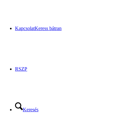
Kapcsolat
Keress bátran
RSZP
Keresés