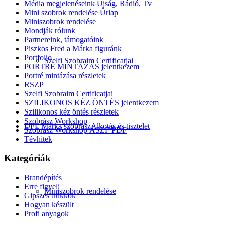
Média megjelenéseink Újság, Rádió, Tv
Mini szobrok rendelése Űrlap
Miniszobrok rendelése
Mondják rólunk
Partnereink, támogatóink
Piszkos Fred a Márka figuránk
Portfolio
Szelfi Szobraim Certificatjai
PORTRÉ MINTÁZÁS jelentkezem
Portré mintázása részletek
RSZP
Szelfi Szobraim Certificatjai
SZILIKONOS KÉZ ÖNTÉS jelentkezem
Szilikonos kéz öntés részletek
Szobrász Workshop
DFL Márka szobrász
Alkotás és tisztelet
Szobrász Workshop ÁSZF PDF
Tévhitek
Kategóriák
Brandépítés
Erre figyelj
Miniszobrok rendelése
Gipszes trükkök
Hogyan készült
Profi anyagok