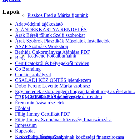
Lapok
Piszkos Fred a Márka figuránk
Adatvédelmi tájékoztató
AJÁNDÉKKÁRTYA RENDELÉS
Árak Bérelj tőlünk Szelfi szobrokat
Árak Szobrok Plasztikák Másolatok Installációk
ÁSZF Szobrász Workshop
Berhida Önkormányzat Ajánlása PDF
Kedvenc Fotóalbumaink
Blog
Certificatokról és bélyegekről röviden
Co Branding
Cookie szabályzat
CSALÁDI KÉZ ÖNTÉS jelentkezem
Dobó Ferenc Levente Márka szobrász
Egy meredek sztori, engem hogyan tanított meg az élet adni..
Certificatokról és bélyegekről röviden
ÉREM MINTÁZÁS jelentkezem
Érem mintázása részletek
Főoldal
Fülig Jimmy Certifikát PDF
Fülig Jimmy Szobrának közösségi finanszírozása
Impressum
Kapcsolat
Kedvenc Fotóalbumaink
Fülig Jimmy Szobrának közösségi finanszírozása