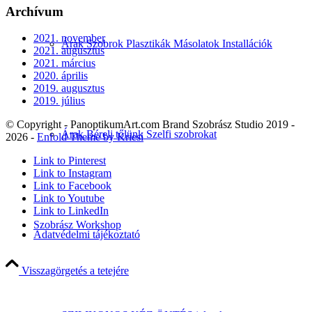
Archívum
2021. november
Árak Szobrok Plasztikák Másolatok Installációk
2021. augusztus
2021. március
2020. április
2019. augusztus
2019. július
© Copyright - PanoptikumArt.com Brand Szobrász Studio 2019 -
Árak Bérelj tőlünk Szelfi szobrokat
2026 -
Enfold Theme by Kriesi
Link to Pinterest
Link to Instagram
Link to Facebook
Link to Youtube
Link to LinkedIn
Szobrász Workshop
Adatvédelmi tájékoztató
Visszagörgetés a tetejére