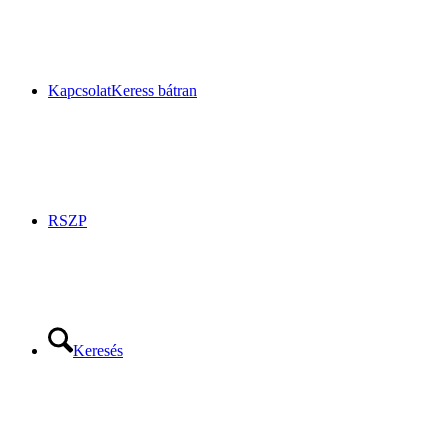
Kapcsolat
Keress bátran
RSZP
Keresés