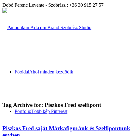
Dobó Ferenc Levente - Szobrász : +36 30 915 27 57
Főoldal
Ahol minden kezdődik
Tag Archive for:
Piszkos Fred szelfipont
Portfolio
Több kép Pinterest
Piszkos Fred saját Márkafiguránk és Szelfipontunk
egyben