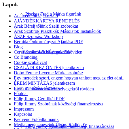
Lapok
Piszkos Fred a Márka figuránk
Adatvédelmi tájékoztató
AJÁNDÉKKÁRTYA RENDELÉS
Árak Bérelj tőlünk Szelfi szobrokat
Árak Szobrok Plasztikák Másolatok Installációk
ÁSZF Szobrász Workshop
Berhida Önkormányzat Ajánlása PDF
Blog
Kedvenc Fotóalbumaink
Certificatokról és bélyegekről röviden
Co Branding
Cookie szabályzat
CSALÁDI KÉZ ÖNTÉS jelentkezem
Dobó Ferenc Levente Márka szobrász
Egy meredek sztori, engem hogyan tanított meg az élet adni..
ÉREM MINTÁZÁS jelentkezem
Érem mintázása részletek
Certificatokról és bélyegekről röviden
Főoldal
Fülig Jimmy Certifikát PDF
Fülig Jimmy Szobrának közösségi finanszírozása
Impressum
Kapcsolat
Kedvenc Fotóalbumaink
Média megjelenéseink Újság, Rádió, Tv
Fülig Jimmy Szobrának közösségi finanszírozása