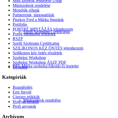
Mini szobrok rendelése Űrlap
Miniszobrok rendelése
Mondják rólunk
Partnereink, támogatóink
Piszkos Fred a Márka figuránk
Portfolio
PORTRÉ MINTÁZÁS jelentkezem
Szelfi Szobraim Certificatjai
Portré mintázása részletek
RSZP
Szelfi Szobraim Certificatjai
SZILIKONOS KÉZ ÖNTÉS jelentkezem
Szilikonos kéz öntés részletek
Szobrász Workshop
Szobrász Workshop ÁSZF PDF
DFL Márka szobrász
Alkotás és tisztelet
Tévhitek
Kategóriák
Brandépítés
Erre figyelj
Gipszes trükkök
Miniszobrok rendelése
Hogyan készült
Profi anyagok
Archívum