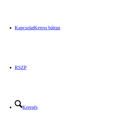
Kapcsolat
Keress bátran
RSZP
Keresés