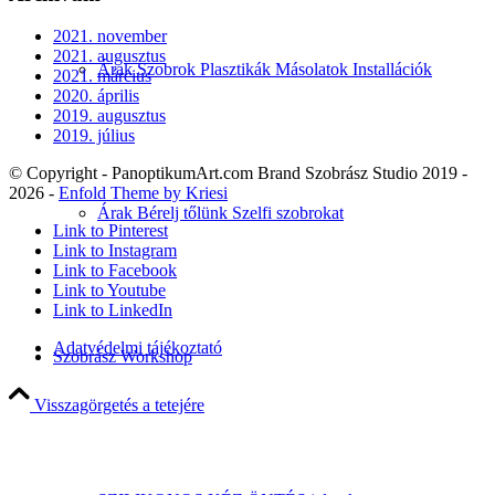
2021. november
2021. augusztus
Árak Szobrok Plasztikák Másolatok Installációk
2021. március
2020. április
2019. augusztus
2019. július
© Copyright - PanoptikumArt.com Brand Szobrász Studio 2019 -
2026 -
Enfold Theme by Kriesi
Árak Bérelj tőlünk Szelfi szobrokat
Link to Pinterest
Link to Instagram
Link to Facebook
Link to Youtube
Link to LinkedIn
Adatvédelmi tájékoztató
Szobrász Workshop
Visszagörgetés a tetejére