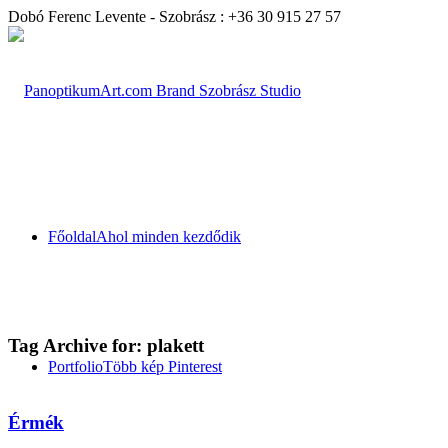
Dobó Ferenc Levente - Szobrász : +36 30 915 27 57
Főoldal
Ahol minden kezdődik
Tag Archive for:
plakett
Portfolio
Több kép Pinterest
Érmék