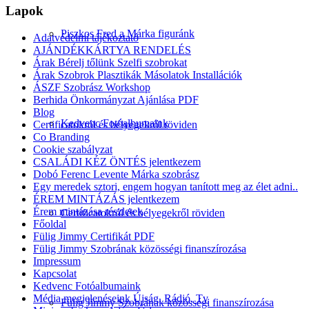
Lapok
Piszkos Fred a Márka figuránk
Adatvédelmi tájékoztató
AJÁNDÉKKÁRTYA RENDELÉS
Árak Bérelj tőlünk Szelfi szobrokat
Árak Szobrok Plasztikák Másolatok Installációk
ÁSZF Szobrász Workshop
Berhida Önkormányzat Ajánlása PDF
Blog
Kedvenc Fotóalbumaink
Certificatokról és bélyegekről röviden
Co Branding
Cookie szabályzat
CSALÁDI KÉZ ÖNTÉS jelentkezem
Dobó Ferenc Levente Márka szobrász
Egy meredek sztori, engem hogyan tanított meg az élet adni..
ÉREM MINTÁZÁS jelentkezem
Érem mintázása részletek
Certificatokról és bélyegekről röviden
Főoldal
Fülig Jimmy Certifikát PDF
Fülig Jimmy Szobrának közösségi finanszírozása
Impressum
Kapcsolat
Kedvenc Fotóalbumaink
Média megjelenéseink Újság, Rádió, Tv
Fülig Jimmy Szobrának közösségi finanszírozása