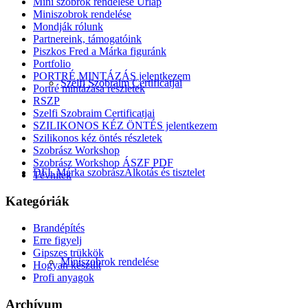
Mini szobrok rendelése Űrlap
Miniszobrok rendelése
Mondják rólunk
Partnereink, támogatóink
Piszkos Fred a Márka figuránk
Portfolio
PORTRÉ MINTÁZÁS jelentkezem
Szelfi Szobraim Certificatjai
Portré mintázása részletek
RSZP
Szelfi Szobraim Certificatjai
SZILIKONOS KÉZ ÖNTÉS jelentkezem
Szilikonos kéz öntés részletek
Szobrász Workshop
Szobrász Workshop ÁSZF PDF
DFL Márka szobrász
Alkotás és tisztelet
Tévhitek
Kategóriák
Brandépítés
Erre figyelj
Gipszes trükkök
Miniszobrok rendelése
Hogyan készült
Profi anyagok
Archívum