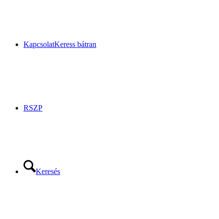
Kapcsolat
Keress bátran
RSZP
Keresés