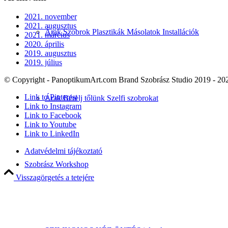
2021. november
2021. augusztus
Árak Szobrok Plasztikák Másolatok Installációk
2021. március
2020. április
2019. augusztus
2019. július
© Copyright - PanoptikumArt.com Brand Szobrász Studio 2019 - 20
Link to Pinterest
Árak Bérelj tőlünk Szelfi szobrokat
Link to Instagram
Link to Facebook
Link to Youtube
Link to LinkedIn
Adatvédelmi tájékoztató
Szobrász Workshop
Visszagörgetés a tetejére