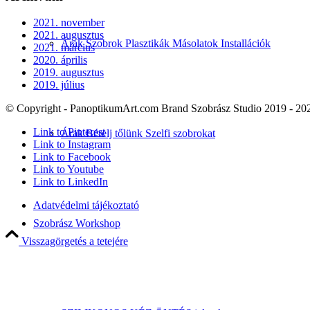
2021. november
2021. augusztus
Árak Szobrok Plasztikák Másolatok Installációk
2021. március
2020. április
2019. augusztus
2019. július
© Copyright - PanoptikumArt.com Brand Szobrász Studio 2019 - 20
Link to Pinterest
Árak Bérelj tőlünk Szelfi szobrokat
Link to Instagram
Link to Facebook
Link to Youtube
Link to LinkedIn
Adatvédelmi tájékoztató
Szobrász Workshop
Visszagörgetés a tetejére