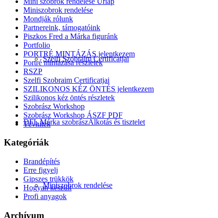
Mini szobrok rendelése Űrlap
Miniszobrok rendelése
Mondják rólunk
Partnereink, támogatóink
Piszkos Fred a Márka figuránk
Portfolio
PORTRÉ MINTÁZÁS jelentkezem
Szelfi Szobraim Certificatjai
Portré mintázása részletek
RSZP
Szelfi Szobraim Certificatjai
SZILIKONOS KÉZ ÖNTÉS jelentkezem
Szilikonos kéz öntés részletek
Szobrász Workshop
Szobrász Workshop ÁSZF PDF
DFL Márka szobrász
Alkotás és tisztelet
Tévhitek
Kategóriák
Brandépítés
Erre figyelj
Gipszes trükkök
Miniszobrok rendelése
Hogyan készült
Profi anyagok
Archívum