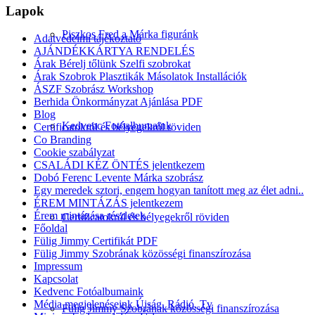
Lapok
Piszkos Fred a Márka figuránk
Adatvédelmi tájékoztató
AJÁNDÉKKÁRTYA RENDELÉS
Árak Bérelj tőlünk Szelfi szobrokat
Árak Szobrok Plasztikák Másolatok Installációk
ÁSZF Szobrász Workshop
Berhida Önkormányzat Ajánlása PDF
Blog
Kedvenc Fotóalbumaink
Certificatokról és bélyegekről röviden
Co Branding
Cookie szabályzat
CSALÁDI KÉZ ÖNTÉS jelentkezem
Dobó Ferenc Levente Márka szobrász
Egy meredek sztori, engem hogyan tanított meg az élet adni..
ÉREM MINTÁZÁS jelentkezem
Érem mintázása részletek
Certificatokról és bélyegekről röviden
Főoldal
Fülig Jimmy Certifikát PDF
Fülig Jimmy Szobrának közösségi finanszírozása
Impressum
Kapcsolat
Kedvenc Fotóalbumaink
Média megjelenéseink Újság, Rádió, Tv
Fülig Jimmy Szobrának közösségi finanszírozása