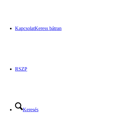
Kapcsolat
Keress bátran
RSZP
Keresés