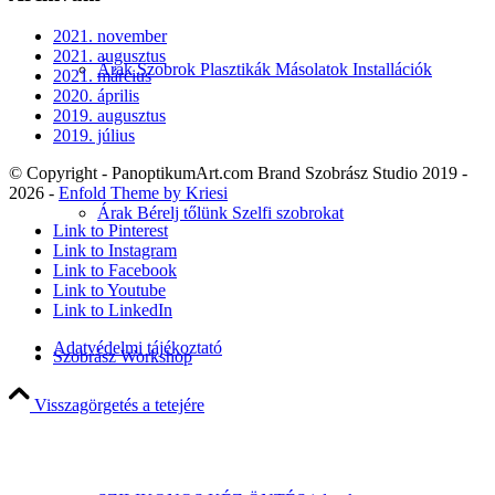
2021. november
2021. augusztus
Árak Szobrok Plasztikák Másolatok Installációk
2021. március
2020. április
2019. augusztus
2019. július
© Copyright - PanoptikumArt.com Brand Szobrász Studio 2019 -
2026 -
Enfold Theme by Kriesi
Árak Bérelj tőlünk Szelfi szobrokat
Link to Pinterest
Link to Instagram
Link to Facebook
Link to Youtube
Link to LinkedIn
Adatvédelmi tájékoztató
Szobrász Workshop
Visszagörgetés a tetejére