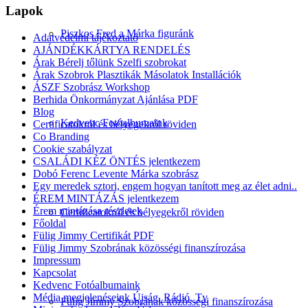
Lapok
Piszkos Fred a Márka figuránk
Adatvédelmi tájékoztató
AJÁNDÉKKÁRTYA RENDELÉS
Árak Bérelj tőlünk Szelfi szobrokat
Árak Szobrok Plasztikák Másolatok Installációk
ÁSZF Szobrász Workshop
Berhida Önkormányzat Ajánlása PDF
Blog
Kedvenc Fotóalbumaink
Certificatokról és bélyegekről röviden
Co Branding
Cookie szabályzat
CSALÁDI KÉZ ÖNTÉS jelentkezem
Dobó Ferenc Levente Márka szobrász
Egy meredek sztori, engem hogyan tanított meg az élet adni..
ÉREM MINTÁZÁS jelentkezem
Érem mintázása részletek
Certificatokról és bélyegekről röviden
Főoldal
Fülig Jimmy Certifikát PDF
Fülig Jimmy Szobrának közösségi finanszírozása
Impressum
Kapcsolat
Kedvenc Fotóalbumaink
Média megjelenéseink Újság, Rádió, Tv
Fülig Jimmy Szobrának közösségi finanszírozása