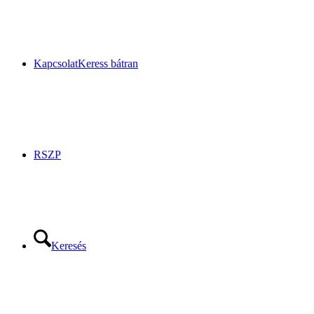
Kapcsolat
Keress bátran
RSZP
Keresés