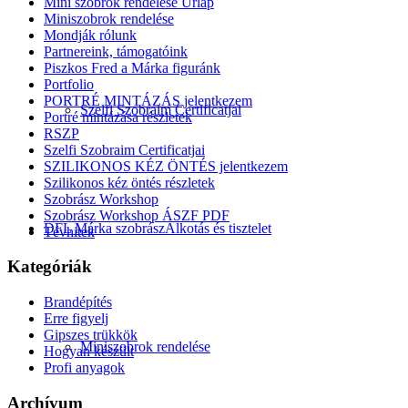
Mini szobrok rendelése Űrlap
Miniszobrok rendelése
Mondják rólunk
Partnereink, támogatóink
Piszkos Fred a Márka figuránk
Portfolio
PORTRÉ MINTÁZÁS jelentkezem
Szelfi Szobraim Certificatjai
Portré mintázása részletek
RSZP
Szelfi Szobraim Certificatjai
SZILIKONOS KÉZ ÖNTÉS jelentkezem
Szilikonos kéz öntés részletek
Szobrász Workshop
Szobrász Workshop ÁSZF PDF
DFL Márka szobrász
Alkotás és tisztelet
Tévhitek
Kategóriák
Brandépítés
Erre figyelj
Gipszes trükkök
Miniszobrok rendelése
Hogyan készült
Profi anyagok
Archívum