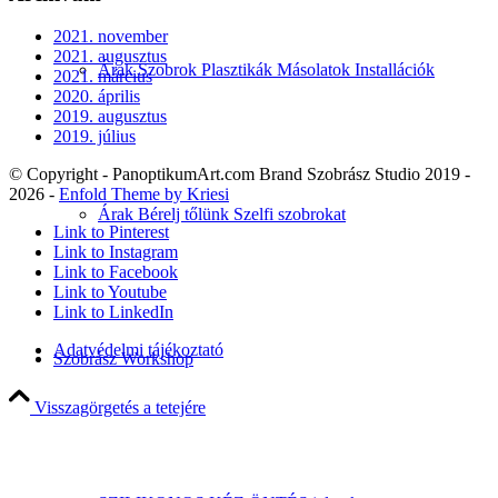
2021. november
2021. augusztus
Árak Szobrok Plasztikák Másolatok Installációk
2021. március
2020. április
2019. augusztus
2019. július
© Copyright - PanoptikumArt.com Brand Szobrász Studio 2019 -
2026 -
Enfold Theme by Kriesi
Árak Bérelj tőlünk Szelfi szobrokat
Link to Pinterest
Link to Instagram
Link to Facebook
Link to Youtube
Link to LinkedIn
Adatvédelmi tájékoztató
Szobrász Workshop
Visszagörgetés a tetejére