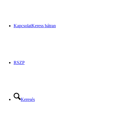
Kapcsolat
Keress bátran
RSZP
Keresés