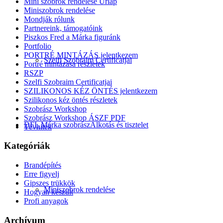
Mini szobrok rendelése Űrlap
Miniszobrok rendelése
Mondják rólunk
Partnereink, támogatóink
Piszkos Fred a Márka figuránk
Portfolio
PORTRÉ MINTÁZÁS jelentkezem
Szelfi Szobraim Certificatjai
Portré mintázása részletek
RSZP
Szelfi Szobraim Certificatjai
SZILIKONOS KÉZ ÖNTÉS jelentkezem
Szilikonos kéz öntés részletek
Szobrász Workshop
Szobrász Workshop ÁSZF PDF
DFL Márka szobrász
Alkotás és tisztelet
Tévhitek
Kategóriák
Brandépítés
Erre figyelj
Gipszes trükkök
Miniszobrok rendelése
Hogyan készült
Profi anyagok
Archívum