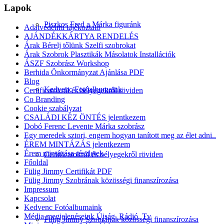
Lapok
Piszkos Fred a Márka figuránk
Adatvédelmi tájékoztató
AJÁNDÉKKÁRTYA RENDELÉS
Árak Bérelj tőlünk Szelfi szobrokat
Árak Szobrok Plasztikák Másolatok Installációk
ÁSZF Szobrász Workshop
Berhida Önkormányzat Ajánlása PDF
Blog
Kedvenc Fotóalbumaink
Certificatokról és bélyegekről röviden
Co Branding
Cookie szabályzat
CSALÁDI KÉZ ÖNTÉS jelentkezem
Dobó Ferenc Levente Márka szobrász
Egy meredek sztori, engem hogyan tanított meg az élet adni..
ÉREM MINTÁZÁS jelentkezem
Érem mintázása részletek
Certificatokról és bélyegekről röviden
Főoldal
Fülig Jimmy Certifikát PDF
Fülig Jimmy Szobrának közösségi finanszírozása
Impressum
Kapcsolat
Kedvenc Fotóalbumaink
Média megjelenéseink Újság, Rádió, Tv
Fülig Jimmy Szobrának közösségi finanszírozása