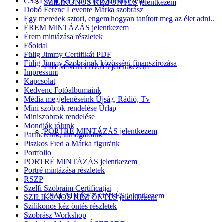
CSALÁDI KÉZ ÖNTÉS jelentkezem
SZILIKONOS KÉZ ÖNTÉS jelentkezem
Dobó Ferenc Levente Márka szobrász
Egy meredek sztori, engem hogyan tanított meg az élet adni..
ÉREM MINTÁZÁS jelentkezem
Érem mintázása részletek
Főoldal
Fülig Jimmy Certifikát PDF
Fülig Jimmy Szobrának közösségi finanszírozása
ÉREM MINTÁZÁS jelentkezem
Impressum
Kapcsolat
Kedvenc Fotóalbumaink
Média megjelenéseink Újság, Rádió, Tv
Mini szobrok rendelése Űrlap
Miniszobrok rendelése
Mondják rólunk
PORTRÉ MINTÁZÁS jelentkezem
Partnereink, támogatóink
Piszkos Fred a Márka figuránk
Portfolio
PORTRÉ MINTÁZÁS jelentkezem
Portré mintázása részletek
RSZP
Szelfi Szobraim Certificatjai
CSALÁDI KÉZ ÖNTÉS jelentkezem
SZILIKONOS KÉZ ÖNTÉS jelentkezem
Szilikonos kéz öntés részletek
Szobrász Workshop