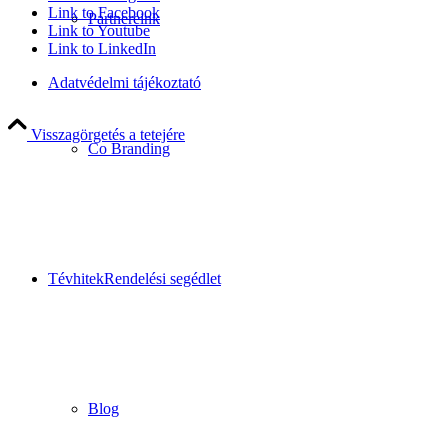
Link to Facebook
Partnereink
Link to Youtube
Link to LinkedIn
Adatvédelmi tájékoztató
Visszagörgetés a tetejére
Co Branding
Tévhitek
Rendelési segédlet
Blog