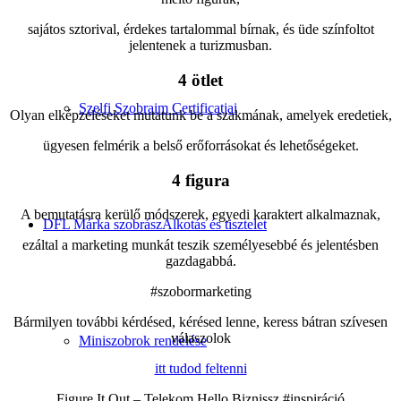
sajátos sztorival, érdekes tartalommal bírnak, és üde színfoltot
jelentenek a turizmusban.
4 ötlet
Szelfi Szobraim Certificatjai
Olyan elképzeléseket mutatunk be a szakmának, amelyek eredetiek,
ügyesen felmérik a belső erőforrásokat és lehetőségeket.
4 figura
A bemutatásra kerülő módszerek, egyedi karaktert alkalmaznak,
DFL Márka szobrász
Alkotás és tisztelet
ezáltal a marketing munkát teszik személyesebbé és jelentésben
gazdagabbá.
#szobormarketing
Bármilyen további kérdésed, kérésed lenne, keress bátran szívesen
válaszolok
Miniszobrok rendelése
itt tudod feltenni
Figure It Out – Telekom Hello Biznissz #inspiráció