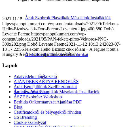
Árak Szobrok Plasztikák Másolatok Installációk
2021.11.12.
https://panoptikumart.com/wp-content/uploads/2021/09/Telekom-
Hello-Biznisz-cikk-Doo-Ferenc-Leventerol.jpg
400
580
Dobó
Levente Ferenc
https://panoptikumart.com/wp-
content/uploads/2021/05/PAN-fekete-piros-Vektoros-PNG-
300x282.png
Dobó Levente Ferenc
2021-11-12 10:13:24
2023-07-
13 17:22:56
Telekom Hello Biznisz cikk rólam – A Figure it out a
Hungary Next közös együttműködésében
Árak Bérelj tőlünk Szelfi szobrokat
Lapok
Adatvédelmi tájékoztató
AJÁNDÉKKÁRTYA RENDELÉS
Árak Bérelj tőlünk Szelfi szobrokat
Szobrász Workshop
Árak Szobrok Plasztikák Másolatok Installációk
ÁSZF Szobrász Workshop
Berhida Önkormányzat Ajánlása PDF
Blog
Certificatokról és bélyegekről röviden
Co Branding
Cookie szabályzat