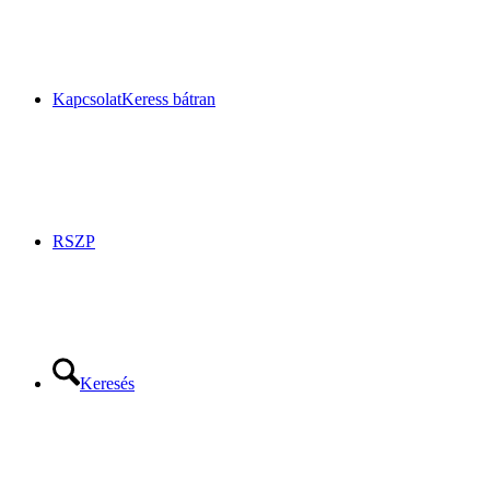
Kapcsolat
Keress bátran
RSZP
Keresés