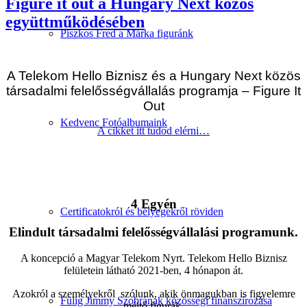
Figure it out a Hungary Next közös
együttműködésében
Piszkos Fred a Márka figuránk
A Telekom Hello Biznisz és a Hungary Next közös
társadalmi felelősségvállalás programja – Figure It
Out
Kedvenc Fotóalbumaink
A cikket itt tudod elérni…
4 Egyén
Certificatokról és bélyegekről röviden
Elindult társadalmi felelősségvállalási programunk.
A koncepció a Magyar Telekom Nyrt. Telekom Hello Biznisz
felületein látható 2021-ben, 4 hónapon át.
Azokról a személyekről szólunk, akik önmagukban is figyelemre
Fülig Jimmy Szobrának közösségi finanszírozása
méltó figurák,