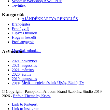
Szobrász Workshop ÁSZF PDF
Tévhitek
Kategóriák
AJÁNDÉKKÁRTYA RENDELÉS
Brandépítés
Erre figyelj
Gipszes trükkök
Hogyan készült
Profi anyagok
Mondják rólunk…
Archívum
2021. november
2021. augusztus
2021. március
2020. április
2019. augusztus
Média megjelenéseink Újság, Rádió, Tv
2019. július
© Copyright - PanoptikumArt.com Brand Szobrász Studio 2019 -
2026 -
Enfold Theme by Kriesi
Link to Pinterest
Link to Instagram