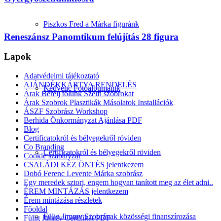
Piszkos Fred a Márka figuránk
Reneszánsz Panomtikum felújítás 28 figura
Lapok
Adatvédelmi tájékoztató
AJÁNDÉKKÁRTYA RENDELÉS
Kedvenc Fotóalbumaink
Árak Bérelj tőlünk Szelfi szobrokat
Árak Szobrok Plasztikák Másolatok Installációk
ÁSZF Szobrász Workshop
Berhida Önkormányzat Ajánlása PDF
Blog
Certificatokról és bélyegekről röviden
Co Branding
Certificatokról és bélyegekről röviden
Cookie szabályzat
CSALÁDI KÉZ ÖNTÉS jelentkezem
Dobó Ferenc Levente Márka szobrász
Egy meredek sztori, engem hogyan tanított meg az élet adni..
ÉREM MINTÁZÁS jelentkezem
Érem mintázása részletek
Főoldal
Fülig Jimmy Szobrának közösségi finanszírozása
Fülig Jimmy Certifikát PDF