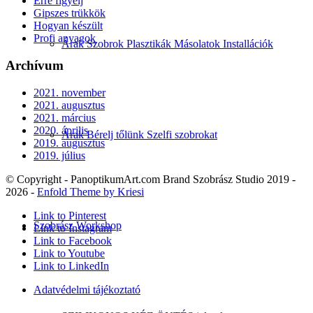
Erre figyelj
Gipszes trükkök
Hogyan készült
Profi anyagok
Árak Szobrok Plasztikák Másolatok Installációk
Archívum
2021. november
2021. augusztus
2021. március
2020. április
Árak Bérelj tőlünk Szelfi szobrokat
2019. augusztus
2019. július
© Copyright - PanoptikumArt.com Brand Szobrász Studio 2019 -
2026 -
Enfold Theme by Kriesi
Link to Pinterest
Szobrász Workshop
Link to Instagram
Link to Facebook
Link to Youtube
Link to LinkedIn
Adatvédelmi tájékoztató