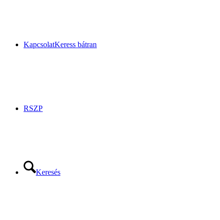
Kapcsolat
Keress bátran
RSZP
Keresés