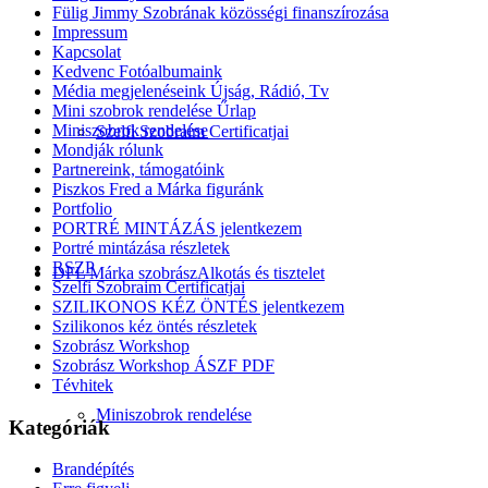
Fülig Jimmy Szobrának közösségi finanszírozása
Impressum
Kapcsolat
Kedvenc Fotóalbumaink
Média megjelenéseink Újság, Rádió, Tv
Mini szobrok rendelése Űrlap
Miniszobrok rendelése
Szelfi Szobraim Certificatjai
Mondják rólunk
Partnereink, támogatóink
Piszkos Fred a Márka figuránk
Portfolio
PORTRÉ MINTÁZÁS jelentkezem
Portré mintázása részletek
RSZP
DFL Márka szobrász
Alkotás és tisztelet
Szelfi Szobraim Certificatjai
SZILIKONOS KÉZ ÖNTÉS jelentkezem
Szilikonos kéz öntés részletek
Szobrász Workshop
Szobrász Workshop ÁSZF PDF
Tévhitek
Miniszobrok rendelése
Kategóriák
Brandépítés