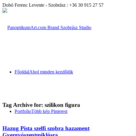
Dobó Ferenc Levente - Szobrász : +36 30 915 27 57
Főoldal
Ahol minden kezdődik
Tag Archive for:
szilikon figura
Portfolio
Több kép Pinterest
Hazug Pista szelfi szobra hazament
Gyergyószentmiklósra