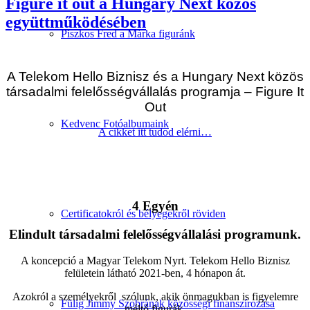
Figure it out a Hungary Next közös
együttműködésében
Piszkos Fred a Márka figuránk
A Telekom Hello Biznisz és a Hungary Next közös
társadalmi felelősségvállalás programja – Figure It
Out
Kedvenc Fotóalbumaink
A cikket itt tudod elérni…
4 Egyén
Certificatokról és bélyegekről röviden
Elindult társadalmi felelősségvállalási programunk.
A koncepció a Magyar Telekom Nyrt. Telekom Hello Biznisz
felületein látható 2021-ben, 4 hónapon át.
Azokról a személyekről szólunk, akik önmagukban is figyelemre
Fülig Jimmy Szobrának közösségi finanszírozása
méltó figurák,