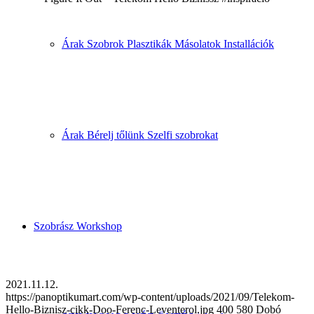
Árak Szobrok Plasztikák Másolatok Installációk
2021.11.12.
https://panoptikumart.com/wp-content/uploads/2021/09/Telekom-
Hello-Biznisz-cikk-Doo-Ferenc-Leventerol.jpg
400
580
Dobó
Levente Ferenc
https://panoptikumart.com/wp-
content/uploads/2021/05/PAN-fekete-piros-Vektoros-PNG-
300x282.png
Dobó Levente Ferenc
2021-11-12 10:13:24
2023-07-
13 17:22:56
Telekom Hello Biznisz cikk rólam – A Figure it out a
Hungary Next közös együttműködésében
Árak Bérelj tőlünk Szelfi szobrokat
Profi anyagok
Smooth on – a jó anyag nagy segítség
Szobrász Workshop
Ha szeretsz minőségi anyagokkal dolgozni,