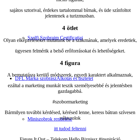
sajátos sztorival, érdekes tartalommal bírnak, és üde színfoltot
jelentenek a turizmusban.
4 ötlet
Szelfi Szobraim Certificatjai
Olyan elképzeléseket mutatunk be a szakmának, amelyek eredetiek,
ügyesen felmérik a belső erőforrásokat és lehetőségeket.
4 figura
A bemutatásra kerülő módszerek, egyedi karaktert alkalmaznak,
DFL Márka szobrász
Alkotás és tisztelet
ezáltal a marketing munkát teszik személyesebbé és jelentésben
gazdagabbá.
#szobormarketing
Bármilyen további kérdésed, kérésed lenne, keress bátran szívesen
válaszolok
Miniszobrok rendelése
itt tudod feltenni
Figure It Out – Telekom Hello Biznissz #inspiráció