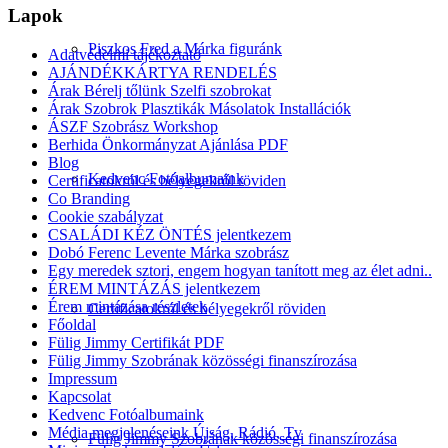
Lapok
Piszkos Fred a Márka figuránk
Adatvédelmi tájékoztató
AJÁNDÉKKÁRTYA RENDELÉS
Árak Bérelj tőlünk Szelfi szobrokat
Árak Szobrok Plasztikák Másolatok Installációk
ÁSZF Szobrász Workshop
Berhida Önkormányzat Ajánlása PDF
Blog
Kedvenc Fotóalbumaink
Certificatokról és bélyegekről röviden
Co Branding
Cookie szabályzat
CSALÁDI KÉZ ÖNTÉS jelentkezem
Dobó Ferenc Levente Márka szobrász
Egy meredek sztori, engem hogyan tanított meg az élet adni..
ÉREM MINTÁZÁS jelentkezem
Érem mintázása részletek
Certificatokról és bélyegekről röviden
Főoldal
Fülig Jimmy Certifikát PDF
Fülig Jimmy Szobrának közösségi finanszírozása
Impressum
Kapcsolat
Kedvenc Fotóalbumaink
Média megjelenéseink Újság, Rádió, Tv
Fülig Jimmy Szobrának közösségi finanszírozása