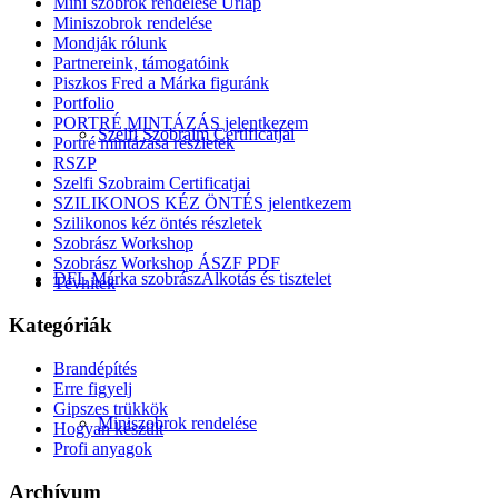
Mini szobrok rendelése Űrlap
Miniszobrok rendelése
Mondják rólunk
Partnereink, támogatóink
Piszkos Fred a Márka figuránk
Portfolio
PORTRÉ MINTÁZÁS jelentkezem
Szelfi Szobraim Certificatjai
Portré mintázása részletek
RSZP
Szelfi Szobraim Certificatjai
SZILIKONOS KÉZ ÖNTÉS jelentkezem
Szilikonos kéz öntés részletek
Szobrász Workshop
Szobrász Workshop ÁSZF PDF
DFL Márka szobrász
Alkotás és tisztelet
Tévhitek
Kategóriák
Brandépítés
Erre figyelj
Gipszes trükkök
Miniszobrok rendelése
Hogyan készült
Profi anyagok
Archívum