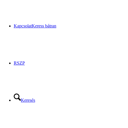
Kapcsolat
Keress bátran
RSZP
Keresés