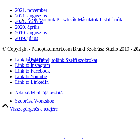
2021. november
2021. augusztus
Árak Szobrok Plasztikák Másolatok Installációk
2021. március
2020. április
2019. augusztus
2019. július
© Copyright - PanoptikumArt.com Brand Szobrász Studio 2019 - 20
Link to Pinterest
Árak Bérelj tőlünk Szelfi szobrokat
Link to Instagram
Link to Facebook
Link to Youtube
Link to LinkedIn
Adatvédelmi tájékoztató
Szobrász Workshop
Visszagörgetés a tetejére