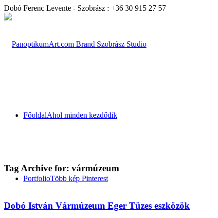
Dobó Ferenc Levente - Szobrász : +36 30 915 27 57
Főoldal
Ahol minden kezdődik
Tag Archive for:
vármúzeum
Portfolio
Több kép Pinterest
Dobó István Vármúzeum Eger Tüzes eszközök