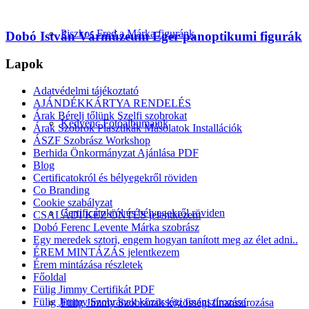
Piszkos Fred a Márka figuránk
Dobó István Vármúzeum Eger panoptikumi figurák
Lapok
Adatvédelmi tájékoztató
AJÁNDÉKKÁRTYA RENDELÉS
Árak Bérelj tőlünk Szelfi szobrokat
Kedvenc Fotóalbumaink
Árak Szobrok Plasztikák Másolatok Installációk
ÁSZF Szobrász Workshop
Berhida Önkormányzat Ajánlása PDF
Blog
Certificatokról és bélyegekről röviden
Co Branding
Cookie szabályzat
Certificatokról és bélyegekről röviden
CSALÁDI KÉZ ÖNTÉS jelentkezem
Dobó Ferenc Levente Márka szobrász
Egy meredek sztori, engem hogyan tanított meg az élet adni..
ÉREM MINTÁZÁS jelentkezem
Érem mintázása részletek
Főoldal
Fülig Jimmy Certifikát PDF
Fülig Jimmy Szobrának közösségi finanszírozása
Fülig Jimmy Szobrának közösségi finanszírozása