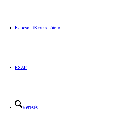
Kapcsolat
Keress bátran
RSZP
Keresés