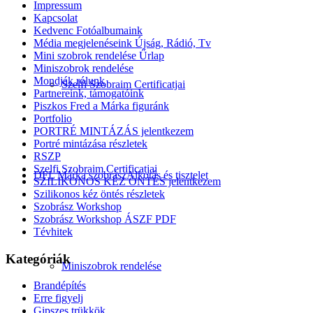
Impressum
Kapcsolat
Kedvenc Fotóalbumaink
Média megjelenéseink Újság, Rádió, Tv
Mini szobrok rendelése Űrlap
Miniszobrok rendelése
Mondják rólunk
Szelfi Szobraim Certificatjai
Partnereink, támogatóink
Piszkos Fred a Márka figuránk
Portfolio
PORTRÉ MINTÁZÁS jelentkezem
Portré mintázása részletek
RSZP
Szelfi Szobraim Certificatjai
DFL Márka szobrász
Alkotás és tisztelet
SZILIKONOS KÉZ ÖNTÉS jelentkezem
Szilikonos kéz öntés részletek
Szobrász Workshop
Szobrász Workshop ÁSZF PDF
Tévhitek
Kategóriák
Miniszobrok rendelése
Brandépítés
Erre figyelj
Gipszes trükkök