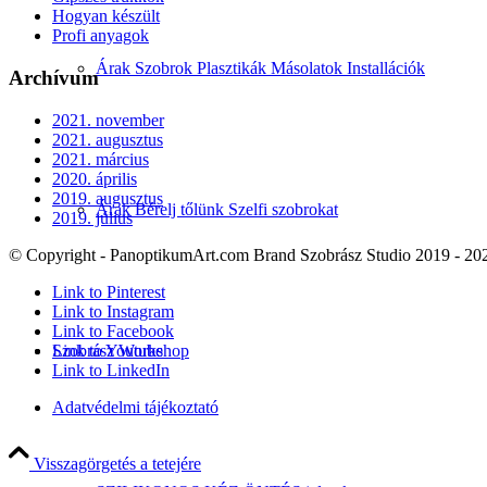
Hogyan készült
Profi anyagok
Árak Szobrok Plasztikák Másolatok Installációk
Archívum
2021. november
2021. augusztus
2021. március
2020. április
2019. augusztus
Árak Bérelj tőlünk Szelfi szobrokat
2019. július
© Copyright - PanoptikumArt.com Brand Szobrász Studio 2019 - 20
Link to Pinterest
Link to Instagram
Link to Facebook
Link to Youtube
Szobrász Workshop
Link to LinkedIn
Adatvédelmi tájékoztató
Visszagörgetés a tetejére