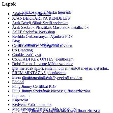
Lapok
Piszkos Fred a Márka figuránk
Adatvédelmi tájékoztató
AJÁNDÉKKÁRTYA RENDELÉS
Árak Bérelj tőlünk Szelfi szobrokat
Árak Szobrok Plasztikák Másolatok Installációk
ÁSZF Szobrász Workshop
Berhida Önkormányzat Ajánlása PDF
Blog
Kedvenc Fotóalbumaink
Certificatokról és bélyegekről röviden
Co Branding
Cookie szabályzat
CSALÁDI KÉZ ÖNTÉS jelentkezem
Dobó Ferenc Levente Márka szobrász
Egy meredek sztori, engem hogyan tanított meg az élet adni..
ÉREM MINTÁZÁS jelentkezem
Érem mintázása részletek
Certificatokról és bélyegekről röviden
Főoldal
Fülig Jimmy Certifikát PDF
Fülig Jimmy Szobrának közösségi finanszírozása
Impressum
Kapcsolat
Kedvenc Fotóalbumaink
Média megjelenéseink Újság, Rádió, Tv
Fülig Jimmy Szobrának közösségi finanszírozása