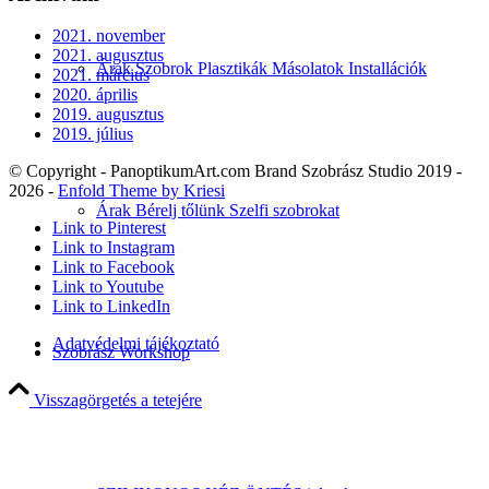
2021. november
2021. augusztus
Árak Szobrok Plasztikák Másolatok Installációk
2021. március
2020. április
2019. augusztus
2019. július
© Copyright - PanoptikumArt.com Brand Szobrász Studio 2019 -
2026 -
Enfold Theme by Kriesi
Árak Bérelj tőlünk Szelfi szobrokat
Link to Pinterest
Link to Instagram
Link to Facebook
Link to Youtube
Link to LinkedIn
Adatvédelmi tájékoztató
Szobrász Workshop
Visszagörgetés a tetejére