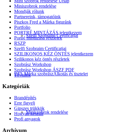
Mini szobrok rendelése Űrlap
Miniszobrok rendelése
Mondják rólunk
Partnereink, támogatóink
Piszkos Fred a Márka figuránk
Portfolio
PORTRÉ MINTÁZÁS jelentkezem
Szelfi Szobraim Certificatjai
Portré mintázása részletek
RSZP
Szelfi Szobraim Certificatjai
SZILIKONOS KÉZ ÖNTÉS jelentkezem
Szilikonos kéz öntés részletek
Szobrász Workshop
Szobrász Workshop ÁSZF PDF
DFL Márka szobrász
Alkotás és tisztelet
Tévhitek
Kategóriák
Brandépítés
Erre figyelj
Gipszes trükkök
Miniszobrok rendelése
Hogyan készült
Profi anyagok
Archívum