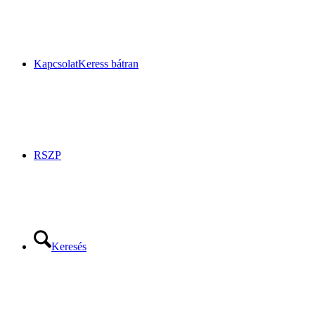
Kapcsolat
Keress bátran
RSZP
Keresés