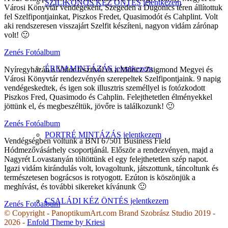
SZILIKONOS KÉZ ÖNTÉS jelentkezem
Városi Könyvtár vendégeként, Szegeden a Dugonics téren állítottuk
fel Szelfipontjainkat, Piszkos Fredet, Quasimodót és Cahplint. Volt
aki rendszeresen visszajárt Szelfit készíteni, nagyon vidám zárónap
volt! 🙂
Zenés Fotóalbum
ÉREM MINTÁZÁS jelentkezem
Nyíregyházán a Vidor fesztivál és a Móricz Zsigmond Megyei és
Városi Könyvtár rendezvényén szerepeltek Szelfipontjaink. 9 napig
vendégeskedtek, és igen sok illusztris személlyel is fotózkodott
Piszkos Fred, Quasimodo és Cahplin. Felejthetetlen élményekkel
jöttünk el, és megbeszéltük, jövőre is találkozunk! 🙂
Zenés Fotóalbum
PORTRÉ MINTÁZÁS jelentkezem
Vendégségben voltunk a BNI 67501 Business Field
Hódmezővásárhely csoportjánál. Először a rendezvényen, majd a
Nagyrét Lovastanyán töltöttünk el egy felejthetetlen szép napot.
Igazi vidám kirándulás volt, lovagoltunk, játszottunk, táncoltunk és
természetesen bográcsos is rotyogott. Ezúton is köszönjük a
meghívást, és további sikereket kívánunk 🙂
CSALÁDI KÉZ ÖNTÉS jelentkezem
Zenés Fotóalbum
© Copyright - PanoptikumArt.com Brand Szobrász Studio 2019 -
2026 -
Enfold Theme by Kriesi