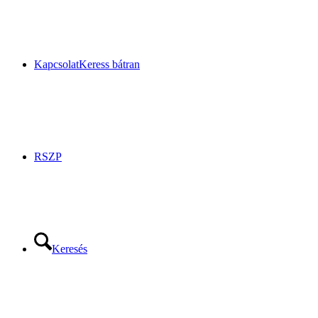
Kapcsolat
Keress bátran
RSZP
Keresés