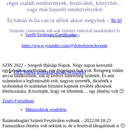
céges családi rendezvények, fesztiválok, könyvhét…
vagy más hasonló rendezvényekre
Írj bátran és ha van rá időnk akkor megyünk
–
Itt írj
Youtube csatornánk sok-sok érdekes videóval munkáinkró és
Szelfi Szobraim Certificatjai
rendezvényekről
https://www.youtube.com/@doboferenclevente
SZIN 2022 – Szegedi Ifjúsági Napok. Négy napon keresztül
egyfolytában szelfiztünk, egy fergeteges buli volt. Rengeteg vidám
DFL Márka szobrász
Alkotás és tisztelet
arccal találkoztunk, sok új kedves ismeretség született. És ami
számunkra a legfontosabb volt, nagyon szerették, dicsérték a
szobrainkat és számtalan biztatást kaptunk további alkotások
létrehozására. Köszönjük, hogy ott lehettünk… egy élmény volt 🙂
Zenés Fotóalbum
Miniszobrok rendelése
Balatonboglári Szüreti Fesztiválon voltunk – 2022.08.18-21
Fantasztikus élmény volt nekünk is, de a fesztivál látogatóinak is 🙂