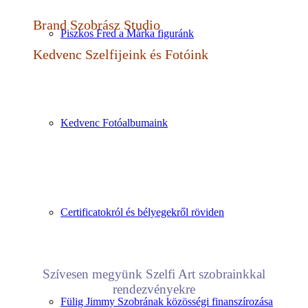
Brand Szobrász Studio
Piszkos Fred a Márka figuránk
Kedvenc Szelfijeink és Fotóink
Kedvenc Fotóalbumaink
Certificatokról és bélyegekről röviden
Szívesen megyünk Szelfi Art szobrainkkal
rendezvényekre
Fülig Jimmy Szobrának közösségi finanszírozása