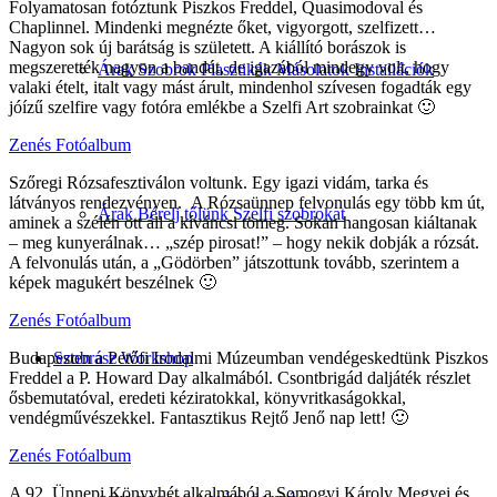
Folyamatosan fotóztunk Piszkos Freddel, Quasimodoval és
Chaplinnel. Mindenki megnézte őket, vigyorgott, szelfizett…
Nagyon sok új barátság is született. A kiállító borászok is
megszerették nagyon a bandát, de igazából mindegy volt, hogy
Árak Szobrok Plasztikák Másolatok Installációk
valaki ételt, italt vagy mást árult, mindenhol szívesen fogadták egy
jóízű szelfire vagy fotóra emlékbe a Szelfi Art szobrainkat 🙂
Zenés Fotóalbum
Szőregi Rózsafesztiválon voltunk. Egy igazi vidám, tarka és
látványos rendezvényen.
A Rózsaünnep felvonulás egy több km út,
Árak Bérelj tőlünk Szelfi szobrokat
aminek a szélén ott áll a kíváncsi tömeg. Sokan hangosan kiáltanak
– meg kunyerálnak… „szép pirosat!” – hogy nekik dobják a rózsát.
A felvonulás után, a „Gödörben” játszottunk tovább, szerintem a
képek magukért beszélnek 🙂
Zenés Fotóalbum
Budapesten a Petőfi Irodalmi Múzeumban vendégeskedtünk Piszkos
Szobrász Workshop
Freddel a P. Howard Day alkalmából. Csontbrigád daljáték részlet
ősbemutatóval, eredeti kéziratokkal, könyvritkaságokkal,
vendégművészekkel. Fantasztikus Rejtő Jenő nap lett! 🙂
Zenés Fotóalbum
A 92. Ünnepi Könyvhét alkalmából a Somogyi Károly Megyei és