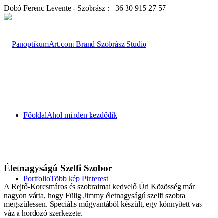
Dobó Ferenc Levente - Szobrász : +36 30 915 27 57
Főoldal
Ahol minden kezdődik
Életnagyságú Szelfi Szobor
Portfolio
Több kép Pinterest
A Rejtő-Korcsmáros és szobraimat kedvelő Úri Közösség már
nagyon várta, hogy Fülig Jimmy életnagyságú szelfi szobra
megszülessen. Speciális műgyantából készült, egy könnyített vas
váz a hordozó szerkezete.