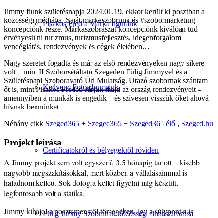
Jimmy fiunk születésnapja 2024.01.19. ekkor került ki posztban a
közösségi médiába. Saját márkaszobrunk és #szobormarketing
Piszkos Fred a Márka figuránk
koncepciónk része. Márkaszobrászat koncepciónk kiválóan tud
érvényesülni turizmus, turizmusfejlesztés, idegenforgalom,
vendéglátás, rendezvények és cégek életében…
Nagy szeretet fogadta és már az első rendezvényeken nagy sikere
volt – mint II Szoborsétáltató Szegeden Fülig Jimmyvel és a
Születésnapi Szoboravató Úri Mulatság. Utazó szobornak szántam
Kedvenc Fotóalbumaink
őt is, mint Piszkos Fredet. Járjuk majd az ország rendezvényeit –
amennyiben a munkák is engedik – és szívesen visszük őket ahová
hívnak bennünket.
Néhány cikk
Szeged365
+
Szeged365
+
Szeged365 élő
,
Szeged.hu
Projekt leírása
Certificatokról és bélyegekről röviden
A Jimmy projekt sem volt egyszerű, 3.5 hónapig tartott – kisebb-
nagyobb megszakításokkal, mert közben a vállalásaimmal is
haladnom kellett. Sok dologra kellet figyelni míg készült,
legfontosabb volt a statika.
Jimmy kihajol a posztamensről tömegében, így a súlypontja is
Fülig Jimmy Szobrának közösségi finanszírozása