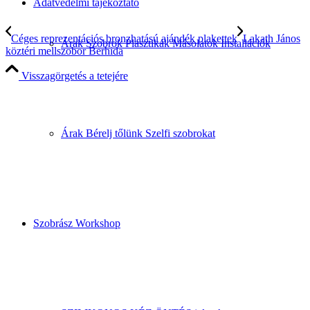
Adatvédelmi tájékoztató
Céges reprezentációs bronzhatású ajándék plakettek
Lakath János
Árak Szobrok Plasztikák Másolatok Installációk
köztéri mellszobor Berhida
Visszagörgetés a tetejére
Árak Bérelj tőlünk Szelfi szobrokat
Szobrász Workshop