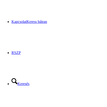
Kapcsolat
Keress bátran
RSZP
Keresés