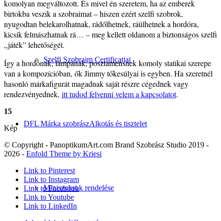
komolyan megváltozott. És mivel én szeretem, ha az emberek
birtokba veszik a szobraimat – hiszen ezért szelfi szobrok,
nyugodtan belekarolhatnak, rádőlhetnek, ráülhetnek a hordóra,
kicsik felmászhatnak rá… – meg kellett oldanom a biztonságos szelfi
„játék” lehetőségét.
Szelfi Szobraim Certificatjai
Így a hordónak, lámpának, posztamensnek komoly statikai szerepe
van a kompozícióban, ők Jimmy tőkesúlyai is egyben. Ha szeretnél
hasonló márkafigurát magadnak saját részre cégednek vagy
rendezvényednek,
itt tudod felvenni velem a kapcsolatot
.
15
DFL Márka szobrász
Alkotás és tisztelet
Kép
© Copyright - PanoptikumArt.com Brand Szobrász Studio 2019 -
2026 -
Enfold Theme by Kriesi
Link to Pinterest
Link to Instagram
Miniszobrok rendelése
Link to Facebook
Link to Youtube
Link to LinkedIn