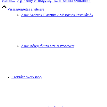
családi...
Agár Billy életnagyságú szelfi szobra szilikonból
Visszagörgetés a tetejére
Árak Szobrok Plasztikák Másolatok Installációk
Árak Bérelj tőlünk Szelfi szobrokat
Szobrász Workshop