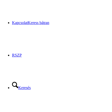
Kapcsolat
Keress bátran
RSZP
Keresés