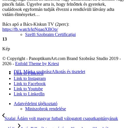
pincék falán. Ügyelve arra is, hogy felnőttek és gyerekek,
családosok egyformán tudják élvezni a rendkívüli látvány adta
vidám élményeket…
Bács apó a Bács-Kiskun TV (2perc):
https://fb.watch/ktNqaqXBOp/
Szelfi Szobraim Certificatjai
13
Kép
© Copyright - PanoptikumArt.com Brand Szobrász Studio 2019 -
2026 -
Enfold Theme by Kriesi
DFL Márka szobrász
Alkotás és tisztelet
Link to Pinterest
Link to Instagram
Link to Facebook
Link to Youtube
Link to LinkedIn
Adatvédelmi tájékoztató
Miniszobrok rendelése
Szalai Ádám volt magyar futball válogatott csapatkapitányának