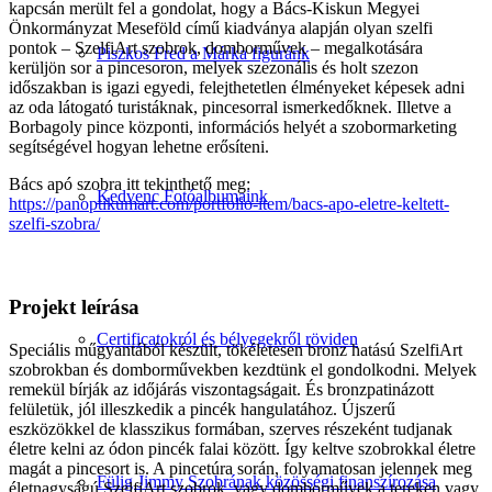
kapcsán merült fel a gondolat, hogy a Bács-Kiskun Megyei
Önkormányzat Meseföld című kiadványa alapján olyan szelfi
pontok – SzelfiArt szobrok, domborművek – megalkotására
Piszkos Fred a Márka figuránk
kerüljön sor a pincesoron, melyek szezonális és holt szezon
időszakban is igazi egyedi, felejthetetlen élményeket képesek adni
az oda látogató turistáknak, pincesorral ismerkedőknek. Illetve a
Borbagoly pince központi, információs helyét a szobormarketing
segítségével hogyan lehetne erősíteni.
Bács apó szobra itt tekinthető meg:
Kedvenc Fotóalbumaink
https://panoptikumart.com/portfolio-item/bacs-apo-eletre-keltett-
szelfi-szobra/
Projekt leírása
Certificatokról és bélyegekről röviden
Speciális műgyantából készült, tökéletesen bronz hatású SzelfiArt
szobrokban és domborművekben kezdtünk el gondolkodni. Melyek
remekül bírják az időjárás viszontagságait. És bronzpatinázott
felületük, jól illeszkedik a pincék hangulatához. Újszerű
eszközökkel de klasszikus formában, szerves részeként tudjanak
életre kelni az ódon pincék falai között. Így keltve szobrokkal életre
magát a pincesort is. A pincetúra során, folyamatosan jelennek meg
Fülig Jimmy Szobrának közösségi finanszírozása
életnagyságú SzelfiArt szobrok, vagy domborművek a tereken vagy