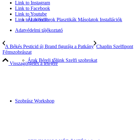
Link to Instagram
Link to Facebook
Link to Youtube
Link to LinkedIn
Árak Szobrok Plasztikák Másolatok Installációk
Adatvédelmi tájékoztató
A Békés Pesticid új Brand figurája a Patkány
Chaplin Szelfipont
Fémszobrászat
Árak Bérelj tőlünk Szelfi szobrokat
Visszagörgetés a tetejére
Szobrász Workshop