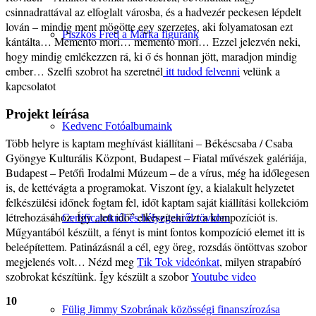
csinnadrattával az elfoglalt városba, és a hadvezér peckesen lépdelt
lován – mindig ment mögötte egy szerzetes, aki folyamatosan ezt
Piszkos Fred a Márka figuránk
kántálta… Memento mori… memento mori… Ezzel jelezvén neki,
hogy mindig emlékezzen rá, ki ő és honnan jött, maradjon mindig
ember… Szelfi szobrot ha szeretnél
itt tudod felvenni
velünk a
kapcsolatot
Projekt leírása
Kedvenc Fotóalbumaink
Több helyre is kaptam meghívást kiállítani – Békéscsaba / Csaba
Gyöngye Kulturális Központ, Budapest – Fiatal művészek galériája,
Budapest – Petőfi Irodalmi Múzeum – de a vírus, még ha időlegesen
is, de kettévágta a programokat. Viszont így, a kialakult helyzetet
felkészülési időnek fogtam fel, időt kaptam saját kiállítási kollekcióm
létrehozásához. Így „lett idő” elkészíteni ezt a kompozíciót is.
Certificatokról és bélyegekről röviden
Műgyantából készült, a fényt is mint fontos kompozíció elemet itt is
beleépítettem. Patinázásnál a cél, egy öreg, rozsdás öntöttvas szobor
megjelenés volt… Nézd meg
Tik Tok videónkat
, milyen strapabíró
szobrokat készítünk. Így készült a szobor
Youtube video
10
Fülig Jimmy Szobrának közösségi finanszírozása