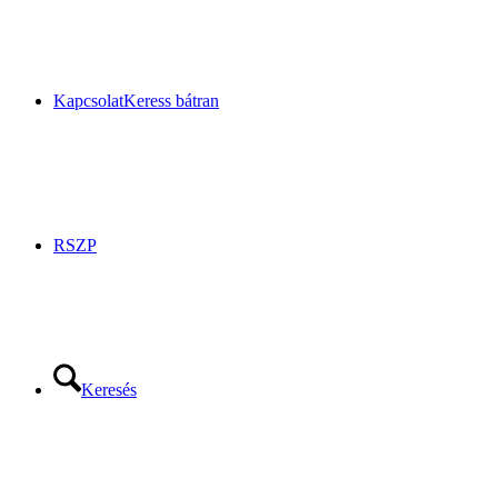
Kapcsolat
Keress bátran
RSZP
Keresés