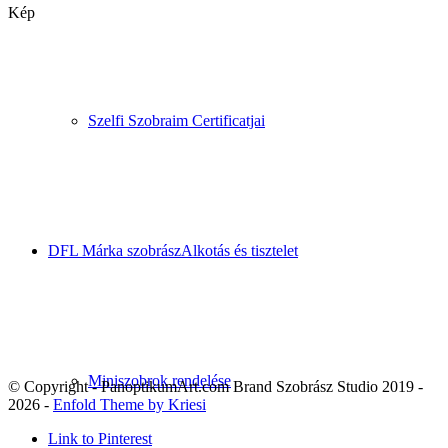
Kép
Szelfi Szobraim Certificatjai
DFL Márka szobrász
Alkotás és tisztelet
Miniszobrok rendelése
© Copyright - PanoptikumArt.com Brand Szobrász Studio 2019 -
2026 -
Enfold Theme by Kriesi
Link to Pinterest