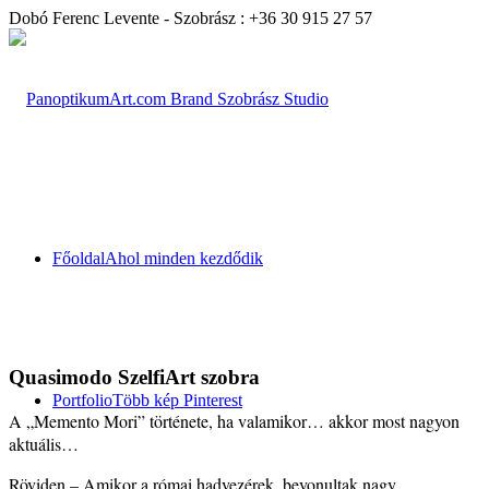
Dobó Ferenc Levente - Szobrász : +36 30 915 27 57
Főoldal
Ahol minden kezdődik
Quasimodo SzelfiArt szobra
Portfolio
Több kép Pinterest
A „Memento Mori” története, ha valamikor… akkor most nagyon
aktuális…
Röviden – Amikor a római hadvezérek, bevonultak nagy