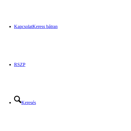
Kapcsolat
Keress bátran
RSZP
Keresés