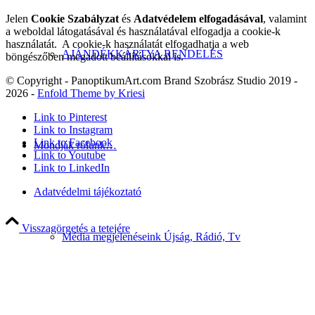
Jelen
Cookie Szabályzat
és
Adatvédelem elfogadásával
, valamint
a weboldal látogatásával és használatával elfogadja a cookie-k
használatát. A cookie-k használatát elfogadhatja a web
AJÁNDÉKKÁRTYA RENDELÉS
böngészőben megadott beállításokkal is.
© Copyright - PanoptikumArt.com Brand Szobrász Studio 2019 -
2026 -
Enfold Theme by Kriesi
Link to Pinterest
Link to Instagram
Link to Facebook
Mondják rólunk…
Link to Youtube
Link to LinkedIn
Adatvédelmi tájékoztató
Visszagörgetés a tetejére
Média megjelenéseink Újság, Rádió, Tv