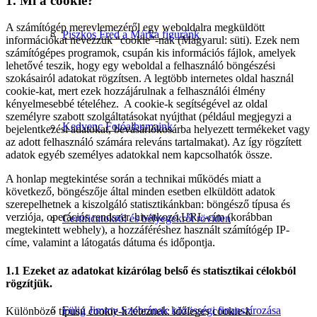
1. Mi a cookie?
A számítógép merevlemezéről egy weboldalra megküldött
Piszkos Fred a Márka figuránk
információkat nevezzük “cookie”-nak (Magyarul: süti). Ezek nem
számítógépes programok, csupán kis információs fájlok, amelyek
lehetővé teszik, hogy egy weboldal a felhasználó böngészési
szokásairól adatokat rögzítsen. A legtöbb internetes oldal használ
cookie-kat, mert ezek hozzájárulnak a felhasználói élmény
kényelmesebbé tételéhez. A cookie-k segítségével az oldal
személyre szabott szolgáltatásokat nyújthat (például megjegyzi a
Kedvenc Fotóalbumaink
bejelentkezési adatokat, bevásárlókosárba helyezett termékeket vagy
az adott felhasználó számára releváns tartalmakat). Az így rögzített
adatok egyéb személyes adatokkal nem kapcsolhatók össze.
A honlap megtekintése során a technikai működés miatt a
következő, böngészője által minden esetben elküldött adatok
szerepelhetnek a kiszolgáló statisztikánkban: böngésző típusa és
verziója, operációs rendszer, hivatkozó URL-cím (korábban
Certificatokról és bélyegekről röviden
megtekintett webhely), a hozzáféréshez használt számítógép IP-
címe, valamint a látogatás dátuma és időpontja.
1.1 Ezeket az adatokat kizárólag belső és statisztikai célokból
rögzítjük.
Fülig Jimmy Szobrának közösségi finanszírozása
Különböző típusú cookie-k léteznek: időleges cookie-k