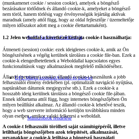
(munkamenet cookie / session cookie), amelyek a böngésző
bezárásakor törlődnek és állandó cookie-k, amelyeket a böngésző
nem töröl, hanem törlésig vagy érvényességük lejártáig aktívak
maradnak (amely attól függ, hogy az oldal fejlesztője / üzemeltetője
milyen időszakot adott meg a cookie élettartamaként).
Szelfi Szobraim Certificatjai
1.2 Jelen weboldal a következő kétfajta cookie-t használhatja:
Átmeneti (session) cookie: ezek ideiglenes cookie-k, amik az Ön
böngészésének a végéig kerülnek tárolásra a cookie file-ban. Ezek a
cookie-k elengedhetetlenek a Weboldallal kapcsolatos egyes
funkcionalitások vagy alkalmazások megfelelő működéséhez.
Állandó (persistent) cookie: állandó cookie-t használunk a jobb
DFL Márka szobrász
Alkotás és tisztelet
felhasználói élmény érdekében (pl. optimalizált navigáció nyújtása,
naptárakban dátumok megjegyzése stb.). Ezek a cookie-k a
hosszabb ideig kerülnek tárolásra a böngésző cookie file-jában.
Ennek időtartama attól függ, hogy internetes böngészőjében Ön
milyen beállítást alkalmaz. Az állandó cookie-k lehetővé teszik,
hogy a web szerverre információ kerüljön továbbításra minden
olyan esetben, amikor valaki felkeresi a weboldalt.
Miniszobrok rendelése
A cookie-t felhasználó törölheti saját számítógépéről, illetve
letilthatja böngészőjében azok telepítését, alkalmazását,
ugyanakkor a cookie-k letiltása a böngésző használati