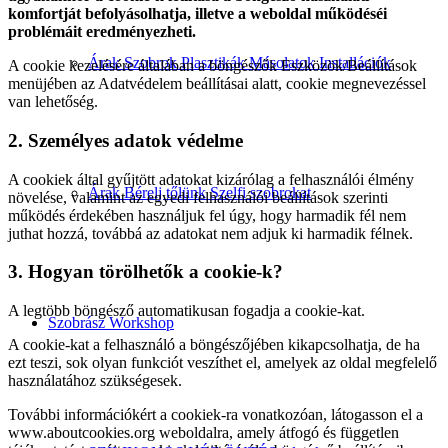
komfortját befolyásolhatja, illetve a weboldal működéséi
problémáit eredményezheti.
Árak Szobrok Plasztikák Másolatok Installációk
A cookie kezelésére általában a böngészők Eszközök/Beállítások
menüjében az Adatvédelem beállításai alatt, cookie megnevezéssel
van lehetőség.
2. Személyes adatok védelme
A cookie­k által gyűjtött adatokat kizárólag a felhasználói élmény
Árak Bérelj tőlünk Szelfi szobrokat
növelése, valamint az egyedi felhasználói beállítások szerinti
működés érdekében használjuk fel úgy, hogy harmadik fél nem
juthat hozzá, továbbá az adatokat nem adjuk ki harmadik félnek.
3. Hogyan törölhetők a cookie-k?
A legtöbb böngésző automatikusan fogadja a cookie-kat.
Szobrász Workshop
A cookie-kat a felhasználó a böngészőjében kikapcsolhatja, de ha
ezt teszi, sok olyan funkciót veszíthet el, amelyek az oldal megfelelő
használatához szükségesek.
További információkért a cookiek-ra vonatkozóan, látogasson el a
www.aboutcookies.org weboldalra, amely átfogó és független