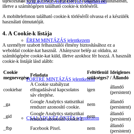
tájékoztatást nyújt a cookie-k letiltásáról a böngésző beállításaiban,
SZILIKONOS KÉZ ÖNTÉS jelentkezem
illetve a számítógépen található cookie-k törléséről.
A mobiltelefonon található cookie-k törléséről olvassa el a készülék
használati útmutatóját.
4. A Cookie-k listája
ÉREM MINTÁZÁS jelentkezem
A személyre szabott felhasználói élmény biztosításához ez a
weboldal cookie-kat használ. Ahányszor belép az oldalra, az
számítógépére cookie-kat küld, illetve azokhoz fér hozzá. A használt
cookie-k listáját lásd alább:
Cookie
Feltétlenül
Ideiglenes
Feladata
megnevezése
szükséges?
/ Állandó
PORTRÉ MINTÁZÁS jelentkezem
A Cookie szabályzat
állandó
cookiebar
elfogadásával kapcsolatos
igen
(persistent)
sáv elrejtése.
Google Analytics statisztikai
állandó
_ga
nem
rendszer azonosító cookie.
(persistent)
Google Analytics statisztikai
állandó
_gid
nem
CSALÁDI KÉZ ÖNTÉS jelentkezem
rendszer azonosító cookie 2.
(persistent)
állandó
_fbp
Facebook Pixel.
nem
(persistent)