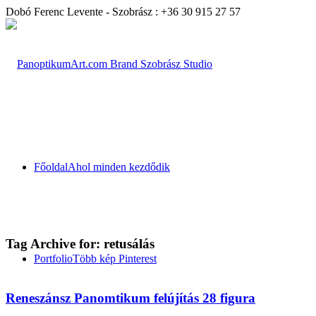
Dobó Ferenc Levente - Szobrász : +36 30 915 27 57
Főoldal
Ahol minden kezdődik
Tag Archive for:
retusálás
Portfolio
Több kép Pinterest
Reneszánsz Panomtikum felújítás 28 figura