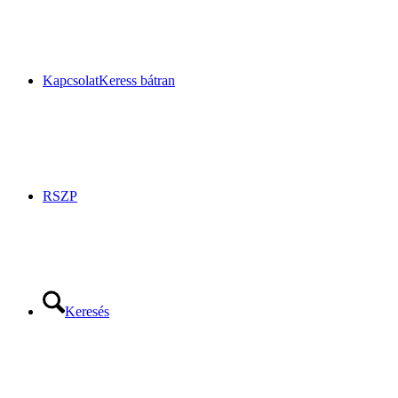
Kapcsolat
Keress bátran
RSZP
Keresés