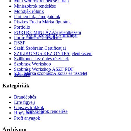
Mini szobrok rendelése Űrlap
Miniszobrok rendelése
Mondják rólunk
Partnereink, támogatóink
Piszkos Fred a Márka figuránk
Portfolio
PORTRÉ MINTÁZÁS jelentkezem
Szelfi Szobraim Certificatjai
Portré mintázása részletek
RSZP
Szelfi Szobraim Certificatjai
SZILIKONOS KÉZ ÖNTÉS jelentkezem
Szilikonos kéz öntés részletek
Szobrász Workshop
Szobrász Workshop ÁSZF PDF
DFL Márka szobrász
Alkotás és tisztelet
Tévhitek
Kategóriák
Brandépítés
Erre figyelj
Gipszes trükkök
Miniszobrok rendelése
Hogyan készült
Profi anyagok
Archívum