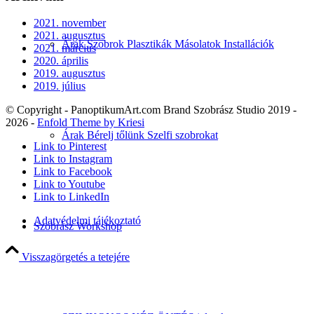
2021. november
2021. augusztus
Árak Szobrok Plasztikák Másolatok Installációk
2021. március
2020. április
2019. augusztus
2019. július
© Copyright - PanoptikumArt.com Brand Szobrász Studio 2019 -
2026 -
Enfold Theme by Kriesi
Árak Bérelj tőlünk Szelfi szobrokat
Link to Pinterest
Link to Instagram
Link to Facebook
Link to Youtube
Link to LinkedIn
Adatvédelmi tájékoztató
Szobrász Workshop
Visszagörgetés a tetejére