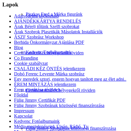
Lapok
Piszkos Fred a Márka figuránk
Adatvédelmi tájékoztató
AJÁNDÉKKÁRTYA RENDELÉS
Árak Bérelj tőlünk Szelfi szobrokat
Árak Szobrok Plasztikák Másolatok Installációk
ÁSZF Szobrász Workshop
Berhida Önkormányzat Ajánlása PDF
Blog
Kedvenc Fotóalbumaink
Certificatokról és bélyegekről röviden
Co Branding
Cookie szabályzat
CSALÁDI KÉZ ÖNTÉS jelentkezem
Dobó Ferenc Levente Márka szobrász
Egy meredek sztori, engem hogyan tanított meg az élet adni..
ÉREM MINTÁZÁS jelentkezem
Érem mintázása részletek
Certificatokról és bélyegekről röviden
Főoldal
Fülig Jimmy Certifikát PDF
Fülig Jimmy Szobrának közösségi finanszírozása
Impressum
Kapcsolat
Kedvenc Fotóalbumaink
Média megjelenéseink Újság, Rádió, Tv
Fülig Jimmy Szobrának közösségi finanszírozása