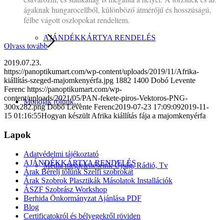
ágaknak hungarocellből, különböző átmérőjű és hosszúságú,
félbe vágott oszlopokat rendeltem.
AJÁNDÉKKÁRTYA RENDELÉS
Olvass tovább
2019.07.23.
https://panoptikumart.com/wp-content/uploads/2019/11/Afrika-
kiállítás-szeged-majomkenyérfa.jpg
1882
1400
Dobó Levente
Ferenc
https://panoptikumart.com/wp-
content/uploads/2021/05/PAN-fekete-piros-Vektoros-PNG-
Mondják rólunk…
300x282.png
Dobó Levente Ferenc
2019-07-23 17:09:09
2019-11-
15 01:16:55
Hogyan készült Afrika kiállítás fája a majomkenyérfa
Lapok
Adatvédelmi tájékoztató
AJÁNDÉKKÁRTYA RENDELÉS
Média megjelenéseink Újság, Rádió, Tv
Árak Bérelj tőlünk Szelfi szobrokat
Árak Szobrok Plasztikák Másolatok Installációk
ÁSZF Szobrász Workshop
Berhida Önkormányzat Ajánlása PDF
Blog
Certificatokról és bélyegekről röviden