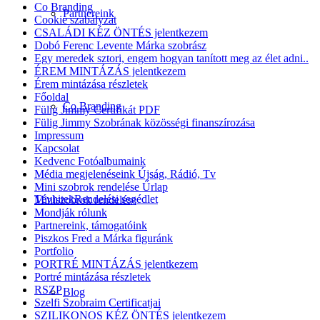
Co Branding
Partnereink
Cookie szabályzat
CSALÁDI KÉZ ÖNTÉS jelentkezem
Dobó Ferenc Levente Márka szobrász
Egy meredek sztori, engem hogyan tanított meg az élet adni..
ÉREM MINTÁZÁS jelentkezem
Érem mintázása részletek
Főoldal
Co Branding
Fülig Jimmy Certifikát PDF
Fülig Jimmy Szobrának közösségi finanszírozása
Impressum
Kapcsolat
Kedvenc Fotóalbumaink
Média megjelenéseink Újság, Rádió, Tv
Mini szobrok rendelése Űrlap
Tévhitek
Rendelési segédlet
Miniszobrok rendelése
Mondják rólunk
Partnereink, támogatóink
Piszkos Fred a Márka figuránk
Portfolio
PORTRÉ MINTÁZÁS jelentkezem
Portré mintázása részletek
RSZP
Blog
Szelfi Szobraim Certificatjai
SZILIKONOS KÉZ ÖNTÉS jelentkezem