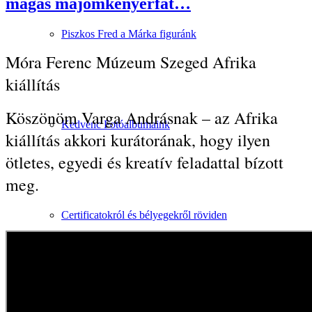
magas majomkenyérfát…
Piszkos Fred a Márka figuránk
Móra Ferenc Múzeum Szeged Afrika
kiállítás
Köszönöm Varga Andrásnak – az Afrika
Kedvenc Fotóalbumaink
kiállítás akkori kurátorának, hogy ilyen
ötletes, egyedi és kreatív feladattal bízott
meg.
Certificatokról és bélyegekről röviden
Fülig Jimmy Szobrának közösségi finanszírozása