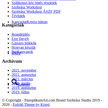
Szilikonos kéz öntés részletek
Szobrász Workshop
Szobrász Workshop ÁSZF PDF
Tévhitek
Kapcsolat
Keress bátran
Kategóriák
Brandépítés
Erre figyelj
Gipszes trükkök
Hogyan készült
Profi anyagok
RSZP
Archívum
2021. november
2021. augusztus
2021. március
2020. április
Keresés
2019. augusztus
2019. július
© Copyright - PanoptikumArt.com Brand Szobrász Studio 2019 -
2026 -
Enfold Theme by Kriesi