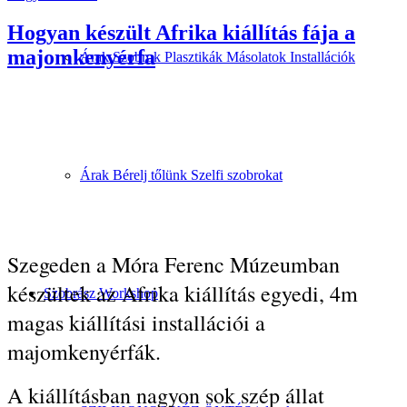
Hogyan készült Afrika kiállítás fája a
majomkenyérfa
Árak Szobrok Plasztikák Másolatok Installációk
Árak Bérelj tőlünk Szelfi szobrokat
Szegeden a Móra Ferenc Múzeumban
készültek az Afrika kiállítás egyedi, 4m
Szobrász Workshop
magas kiállítási installációi a
majomkenyérfák.
A kiállításban nagyon sok szép állat