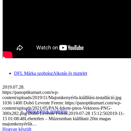
Szelfi Szobraim Certificatjai
DFL Márka szobrász
Alkotás és tisztelet
2019.07.28.
https://panoptikumart.com/wp-
content/uploads/2019/11/Majomkenyérfa-kiállítási-installáció.jpg
1036
1400
Dobó Levente Ferenc
https://panoptikumart.com/wp-
content/uploads/2021/05/PAN-fekete-piros-Vektoros-PNG-
Miniszobrok rendelése
300x282.png
Dobó Levente Ferenc
2019-07-28 15:12:50
2019-11-
15 01:08:48
Lehetetlen – Múzeumban kiállítani 20m magas
majomkenyérfát…
Hogyan készült