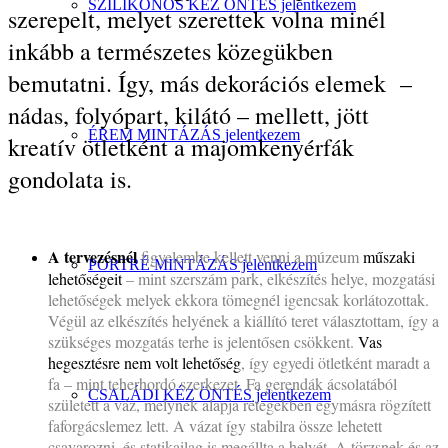
SZILIKONOS KÉZ ÖNTÉS jelentkezem
szerepelt, melyet szerettek volna minél
inkább a természetes közegükben
bemutatni. Így, más dekorációs elemek –
nádas, folyópart, kilátó – mellett, jött
ÉREM MINTÁZÁS jelentkezem
kreatív ötletként a majomkenyérfák
gondolata is.
A tervezésnél
figyelembe kellett venni a múzeum
műszaki
PORTRÉ MINTÁZÁS jelentkezem
lehetőségeit
– mint szerszám park, elkészítés helye, mozgatási
lehetőségek melyek ekkora tömegnél igencsak korlátozottak.
Végül az elkészítés helyének a kiállító teret választottam, így a
szükséges mozgatás terhe is jelentősen csökkent.
Vas
hegesztésre nem volt lehetőség
, így egyedi ötletként maradt a
fa – mint teherhordó szerkezet. Fa gerendák ácsolatából
CSALÁDI KÉZ ÖNTÉS jelentkezem
született a váz, melynek alapja rétegekben egymásra rögzített
faforgácslemez lett. A vázat így stabilra össze lehetett
csavarozni, és statikailag is megállta a helyét. A törzsnek és az