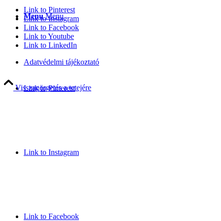
Link to Pinterest
Menu
Menu
Link to Instagram
Link to Facebook
Link to Youtube
Link to LinkedIn
Adatvédelmi tájékoztató
Visszagörgetés a tetejére
Link to Pinterest
Link to Instagram
Link to Facebook